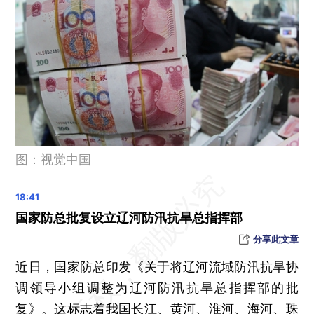
2023年中国汽车出口将超500万辆，刷新历史纪录
北京发布中小学居家学习、倡导企事业单位弹性办公等7条措施
北京发布暴雪橙色预警，部分地区降雪量将达到10毫米以上
中疾控：11月份新增新冠病毒感染重症病例135例、死亡8例
晨读荐闻（国内、国际、市场消息32条）
“燕窝第一股”燕之屋上市首日涨逾9% 募资2.56亿港元
英伟达通过投资布局AI产业链 2023年已投20多家企业
图：视觉中国
王健林以股换钱 万达商管上市对赌危机暂解
App抽成反垄断诉讼 谷歌输了
国家防总批复设立辽河防汛抗旱总指挥部
分享此文章
近日，国家防总印发《关于将辽河流域防汛抗旱协
调领导小组调整为辽河防汛抗旱总指挥部的批
复》。这标志着我国长江、黄河、淮河、海河、珠