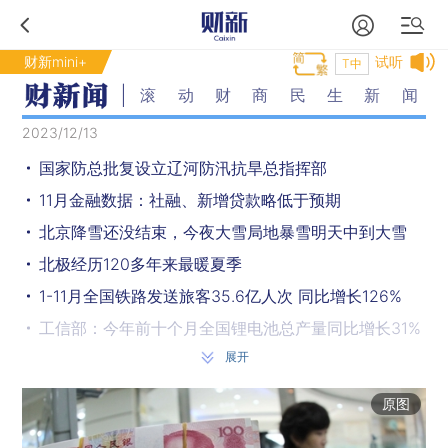
财新mini+
试听
T中
滚动财商民生新闻
2023/12/13
国家防总批复设立辽河防汛抗旱总指挥部
11月金融数据：社融、新增贷款略低于预期
北京降雪还没结束，今夜大雪局地暴雪明天中到大雪
北极经历120多年来最暖夏季
1-11月全国铁路发送旅客35.6亿人次 同比增长126%
工信部：今年前十个月全国锂电池总产量同比增长31%
展开
中央网信办：开展专项行动，整治短视频信息内容导向不良问题
中疾控：11月报告80例猴痘确诊病例
原图
前11个月全国二手房交易量占比37.1% 创造历史新高