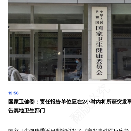
一批仿冒学术期刊网站的诈骗网站被关停
餐饮外卖类App个人信息收集情况测试报告发布 涉美团
晨读荐闻（国内、国际、市场消息28条）
刘强东内网发声：绝不躺平但改变需要时间
中国气候变化特使解振华：2030年前中国将实现碳达峰
阅文集团6亿元接手腾讯动漫
TikTok 75%控股印尼电商Tokopedia 电商业务重返印尼
国家卫健委：责任报告单位应在2小时内将所获突发
告属地卫生部门
国家卫生健康委近日制定印发了
《突发事件医疗应急