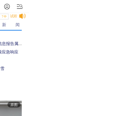
试听
T中
新闻
国家卫健委：责任报告单位应在2小时内将所获突发事件信息报告属地卫生部门
级应急响应
暴雪
方米
发
原图