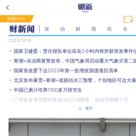
财新mini+
滚动财商民生
2023/12/12
寒潮+冰冻两黄警发布，中国气象局启动重大气象灾害二
国家发改委下达2023年第一批增发国债项目清单
北京发布暴雪+寒潮+道路结冰三预警，个别地区可达大
中国已累计培养1100多万研究生
广东在全省范围内发放3亿元消费券，活动为期两个月
展开
南水北调东中线工程全面通水9周年 累计调水超670亿立
华北黄淮等地今夜雨雪又起 今冬以来最强冷空气蓄势待
购房可申办落户 湖北武汉调整四项户口迁移政策