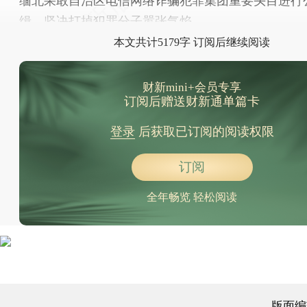
缅北果敢自治区电信网络诈骗犯罪集团重要头目进行
缉，坚决打掉犯罪分子嚣张气焰。
本文共计5179字 订阅后继续阅读
财新mini+会员专享
订阅后赠送财新通单篇卡
登录
后获取已订阅的阅读权限
订阅
全年畅览 轻松阅读
版面编