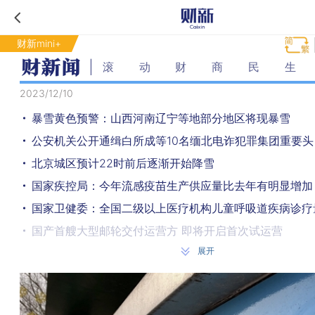
财新mini+
滚动财商民生
2023/12/10
暴雪黄色预警：山西河南辽宁等地部分地区将现暴雪
公安机关公开通缉白所成等10名缅北电诈犯罪集团重要头
北京城区预计22时前后逐渐开始降雪
国家疾控局：今年流感疫苗生产供应量比去年有明显增加
国产首艘大型邮轮交付运营方 即将开启首次试运营
展开
暴雪、寒潮双预警齐发，局地降温或超14℃
东航又一航班因机械故障返航 系一周内第二起
杨惠妍：家族肯定会“砸锅卖铁”支持碧桂园