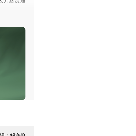
公开悬赏通
辑：解亦盈