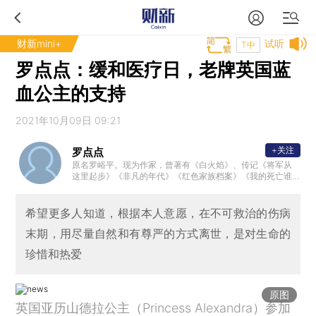
财新mini+
试听
T中
罗点点：缓和医疗日，老牌英国蓝
血公主的支持
2021年10月09日 09:21
+关注
罗点点
原名罗峪平。现为作家，曾著有《白火焰》、传记《将军从
这里起步》《非凡的年代》《红色家族档案》《我的死亡谁
做主》等书。2013年，参与创立“北京生前预嘱推广协会”并担
任理事长、会长至今。
希望更多人知道，根据本人意愿，在不可救治的伤病
末期，用尽量自然和有尊严的方式离世，是对生命的
珍惜和热爱
原图
英国亚历山德拉公主（Princess Alexandra）参加