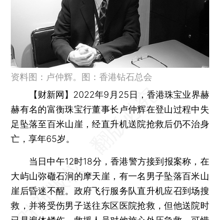
资料图：卢仲辉。图：香港钻石总会
【财新网】
2022年9月25日，香港珠宝业界赫
赫有名的富衡珠宝行董事长卢仲辉在登山过程中失
足坠落至百米山崖，经直升机送院抢救后仍不治身
亡，享年65岁。
当日中午12时18分，香港警方接到报案称，在
大屿山弥䃟石涧的摩天崖，有一名男子坠落百米山
崖后昏迷不醒。政府飞行服务队直升机应召到场搜
救，并将受伤男子送往东区医院抢救，但他送院时