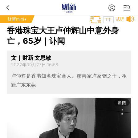
财新mini+
试听
T中
香港珠宝大王卢仲辉山中意外身
亡，65岁｜讣闻
文｜财新 文思敏
2022年09月27日 16:58
卢仲辉是香港知名珠宝商人、慈善家卢家骢之子，祖
籍广东东莞
原图