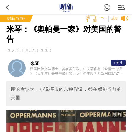
财新mini+
试听
T中
米琴：《奥帕曼一家》对美国的警
告
2022年11月02日 20:00
+关注
米琴
留美比较文学博士，曾在美任教。中文著作有《爱情十九谭
》《人生与社会思辨录》等。从2011年起为财新网撰写“名著
的启示”专栏。
评论者认为，小说抨击的六种假设，都在威胁当前的
美国
原图