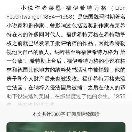
小说作者莱恩·福伊希特万格（Lion
Feuchtwanger 1884—1958）是德国魏玛时期著名
小说家和剧作家，曾影响过包括诺奖剧作家布莱希
特在内的许多同时代人。福伊希特万格在希特勒掌
权之前就已经发表了批评纳粹的作品，因此希特勒
视他为自己的敌人。纳粹甚至称福伊希特万格为“第
一公敌”。希特勒上台后，福伊希特万格的小说在柏
林和德国其他地方的纳粹焚书活动中被销毁，他的
房子和个人财产后来也被没收。福伊希特万格先流
亡法国，在纳粹入侵法国后被捕；之后在他人的帮
助下设法逃到美国，在那里度过了他的余生。1958
年，他在洛杉矶去世。
本文共计3300字 订阅后继续阅读