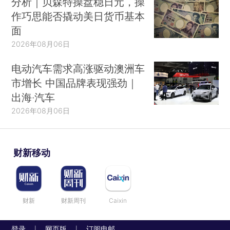
分析｜贝森特操盘稳日元，操
作巧思能否撬动美日货币基本
面
2026年08月06日
电动汽车需求高涨驱动澳洲车
市增长 中国品牌表现强劲｜
出海·汽车
2026年08月06日
财新移动
财新
财新周刊
Caixin
登录
网页版
订阅电邮
|
|