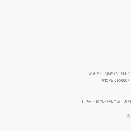
财新网所刊载内容之知识产
京ICP证090880号
违法和不良信息举报电话（涉网络暴力有
关