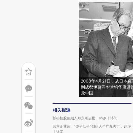
2008年4月21日，从日
到成都伊藤洋华堂锦华店进
觉中国
相关报道
杉杉控股创始人郑永刚去世，65岁｜讣闻
民营企业家、“傻子瓜子”创始人年广九去世，84岁
｜讣闻