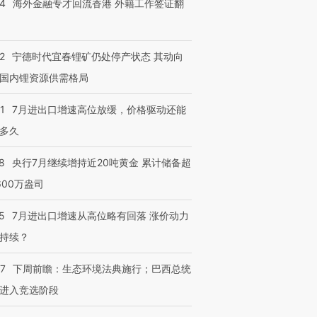
14
海外金融专才回流香港 外籍工作签证翻
进第四届链博
【商旅对话】华住集团
技“链”接产
【特别呈现】寻找100种
CFO：不靠规模取胜，华
【特别呈
有意思的生活方式·第三对
住三大增长引擎是什么？
有意思的
2
宁德时代宜春锂矿仍处停产状态 其动向
国内锂资源供需格局
1
7月进出口增速高位放缓，价格驱动还能
多久
8
央行7月继续增持近20吨黄金 累计储备超
600万盎司
5
7月进出口增速从高位略有回落 涨价动力
持续？
07
下周前瞻：生态环境法典施行；巴西总统
进入竞选阶段