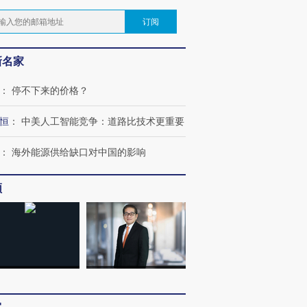
订阅
新名家
：
停不下来的价格？
恒
：
中美人工智能竞争：道路比技术更重要
：
海外能源供给缺口对中国的影响
频