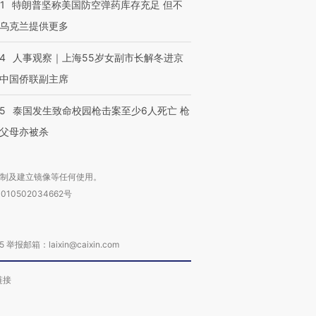
1
特朗普坚称美国防空弹药库存充足 但不
乌克兰提供更多
24
人事观察｜上海55岁女副市长解冬进京
中国侨联副主席
45
泰国发生致命校园枪击案至少6人死亡 枪
父母亦被杀
复制及建立镜像等任何使用。
010502034662号
箱：laixin@caixin.com
链接