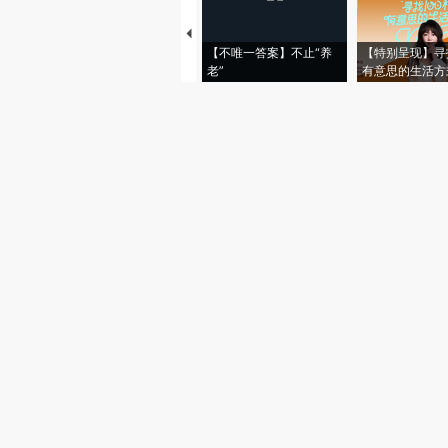
【不唯一答案】不止“养
【特别呈现】寻
老”
有意思的生活方