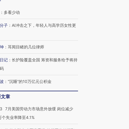
客
：
多看少动
分子
：
AI冲击之下，年轻人与高学历女性更
坤
：
耳闻目睹的几位律师
日记
：
长护险覆盖全国 筹资和服务给予将持
码
波
：
“沉睡”的10万亿元公积金
跨国走私7万
视线｜被称为“蟑螂”的印
视线｜“入侵”还是“人道危
新文章
检体内含3种
度Z世代 用街头抗争将教
机”？难民潮撕裂西班牙
秘鲁纳斯
育部长拱下台
飞地休达
13人遇难
43
7月美国劳动力市场意外放缓 岗位减少
3万个失业率降至4.1%