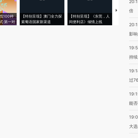
20:
倍
【推广】走
找100种
【特别呈现】澳门全力探
【特别呈现】《东莞，人
会，让数智科
式·第一对
索葡语国家新渠道
间便利店》倾情上线
业
20:1
影响
19:5
持续
19:1
过7
19:1
能否
19:
大选