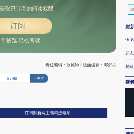
获取已订阅的阅读权限
订阅
财
伍戈
全年畅览 轻松阅读
罗志
责任编辑：耿铭钟 | 版面编辑：邓舒方
易峘
#讣闻
+关注
视
订阅财新网主编精选电邮