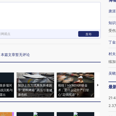
博
唐涯
知识
受伤
新网观点
发布
丁金
村夫
本篇文章暂无评论
续加
吴晓
致多瑙河
加沙上百万流离失所者困
视线｜HYROX的吸金
马航飞行员
最
二战沉船与
于“塑料烤箱” 高温引发健
术：是什么让中产们甘
粒摇头丸 尿
露出
康危机
心“花钱找虐”？
毒品
21:
2.