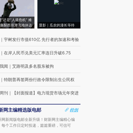
侵”还是“人道危机” 难
撕裂西班牙飞地休达
显影｜瓜农的漫长等待
｜
宇树发行市值610亿 先行者的加速和考验
｜
在岸人民币兑美元汇率连日升破6.75
我闻
｜
艾路明及多名股东被拘
｜
特朗普再签两份行政令限制出生公民权
周刊
｜
【封面报道】电力现货市场元年突进
新网主编精选版电邮
样例
新网新闻版电邮全新升级！财新网主编精心编
，每个工作日定时投递，篇篇重磅，可信可
。