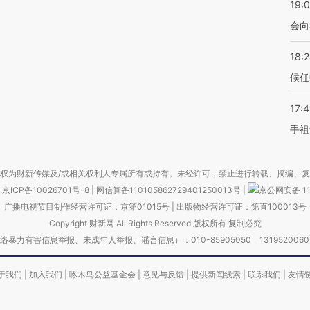
19:0
会向
18:
候任
17:
手祖
权为财新传媒及/或相关权利人专属所有或持有。未经许可，禁止进行转载、摘编、
京ICP备10026701号-8
|
网信算备110105862729401250013号
|
京公网安备 11
广播电视节目制作经营许可证：京第01015号
|
出版物经营许可证：第直100013号
Copyright 财新网 All Rights Reserved 版权所有 复制必究
害信息举报、未成年人举报、谣言信息）：010-85905050 13195200605 举报邮
于我们
|
加入我们
|
啄木鸟公益基金会
|
意见与反馈
|
提供新闻线索
|
联系我们
|
友情