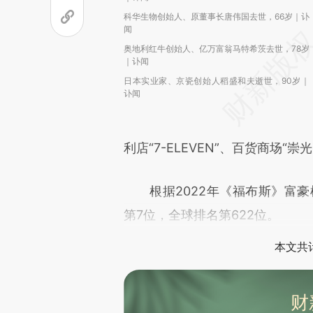
科华生物创始人、原董事长唐伟国去世，66岁｜讣
闻
奥地利红牛创始人、亿万富翁马特希茨去世，78岁
｜讣闻
日本实业家、京瓷创始人稻盛和夫逝世，90岁｜
讣闻
利店“7-ELEVEN”、百货商场“
根据2022年《福布斯》富豪
第7位，全球排名第622位。
本文共计
财