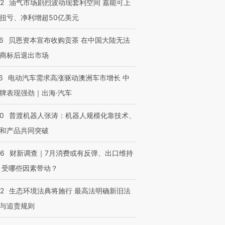
22
油气市场剧烈波动现套利空间 嘉能可上
扭亏、净利增超50亿美元
进第四届链博
【商旅对话】华住集团
技“链”接产
【特别呈现】寻找100种
CFO：不靠规模取胜，华
【特别呈
有意思的生活方式·第三对
住三大增长引擎是什么？
有意思的
6
贝恩资本宣布收购贡茶 在中国大陆无法
商标后退出市场
6
电动汽车需求高涨驱动澳洲车市增长 中
牌表现强劲｜出海·汽车
00
普渡机器人张涛：机器人规模化靠技术、
和产品共同突破
56
财新调查｜7月消费或有反弹、出口维持
 受哪些因素带动？
42
生态环境法典将施行 最高法明确新旧法
与追责规则