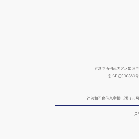
财新网所刊载内容之知识产
京ICP证090880号
违法和不良信息举报电话（涉网络暴力有
关