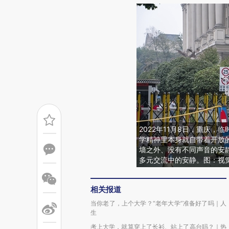
2022年11月8日，重庆
学精神里本身就自带着开放
墙之外、没有不同声音的安
多元交流中的安静。图：视
相关报道
当你老了，上个大学？“老年大学”准备好了吗｜人
生
考上大学，就算穿上了长衫、站上了高台吗？｜热