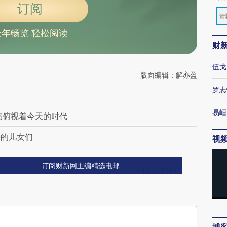
订阅
全年畅览 轻松阅读
财
伍戈
版面编辑：解亦盈
罗志
易峘
仍俯视着今天的时代
心的儿女们
视
订阅财新网主编精选电邮