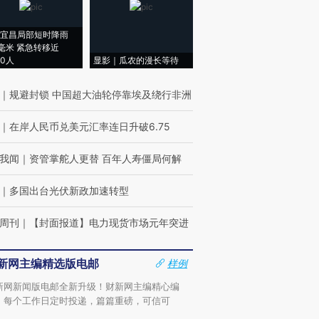
宜昌局部短时降雨
8毫米 紧急转移近
00人
显影｜瓜农的漫长等待
｜
规避封锁 中国超大油轮停靠埃及绕行非洲
｜
在岸人民币兑美元汇率连日升破6.75
我闻
｜
资管掌舵人更替 百年人寿僵局何解
｜
多国出台光伏新政加速转型
周刊
｜
【封面报道】电力现货市场元年突进
新网主编精选版电邮
样例
新网新闻版电邮全新升级！财新网主编精心编
，每个工作日定时投递，篇篇重磅，可信可
。