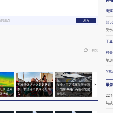
博
唐涯
新网观点
发布
知识
受伤
丁金
5
·
回复
村夫
续加
吴晓
最
西班牙休达进入紧急状态
加沙上百万流离失所者困
视线｜HYR
纪录 当局
数千非法移民从摩洛哥闯
于“塑料烤箱” 高温引发健
术：是什么
外活动
入
康危机
心“花钱找虐
22:1
与战