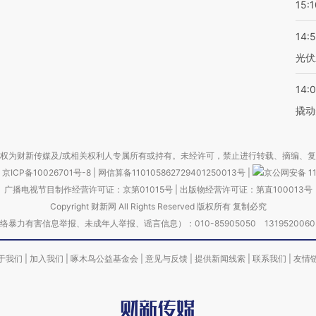
15:1
14:
光伏
14:
撬动
权为财新传媒及/或相关权利人专属所有或持有。未经许可，禁止进行转载、摘编、
京ICP备10026701号-8
|
网信算备110105862729401250013号
|
京公网安备 11
广播电视节目制作经营许可证：京第01015号
|
出版物经营许可证：第直100013号
Copyright 财新网 All Rights Reserved 版权所有 复制必究
害信息举报、未成年人举报、谣言信息）：010-85905050 13195200605 举报邮
于我们
|
加入我们
|
啄木鸟公益基金会
|
意见与反馈
|
提供新闻线索
|
联系我们
|
友情