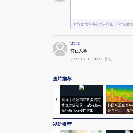
评论仅代表网友个人观点，不代表财
沐灶金
何止大学
2023-04-13 06:32 · 浙江
图片推荐
视线｜极端高温致多瑙河
水位跌破纪录 二战沉船与
韩国高温创百年
猛犸象化石接连露出
警告停止一切户
视听推荐