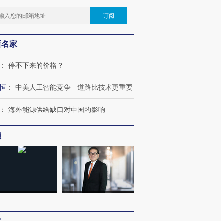
订阅
新名家
：
停不下来的价格？
恒
：
中美人工智能竞争：道路比技术更重要
：
海外能源供给缺口对中国的影响
频