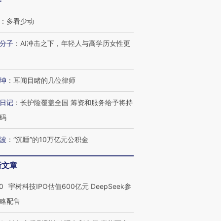
客
：
多看少动
分子
：
AI冲击之下，年轻人与高学历女性更
坤
：
耳闻目睹的几位律师
日记
：
长护险覆盖全国 筹资和服务给予将持
码
波
：
“沉睡”的10万亿元公积金
新文章
OX的吸金
马航飞行员跨国走私7万
视线｜被称为“蟑螂”的印
让中产们甘
粒摇头丸 尿检体内含3种
度Z世代 用街头抗争将教
秘鲁纳斯
”？
毒品
育部长拱下台
13人遇难
0
宇树科技IPO估值600亿元 DeepSeek参
略配售