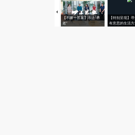
【不唯一答案】不止“养
【特别呈现】寻
老”
有意思的生活方