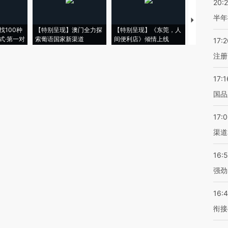
20:
半年
【推广】走
找100种
【特别呈现】澳门全力探
【特别呈现】《东莞，人
会，让数智科
式·第一对
索葡语国家新渠道
间便利店》倾情上线
业
17:2
注册
17:1
国品
17:
渠道
16:
强劲
16:
衔接