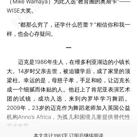
（Mike Wamaya）为此入选“教育圈的奥斯卡”——
WISE大奖。
“都那么穷了，还学什么芭蕾？”相信你和我一
样，也会心存疑问。
一
迈克是1986年生人，在维多利亚湖边的小镇长
大。14岁时父亲去世，被迫辍学后，成了家里的顶
梁柱。幸运的是，母慈子孝，手足和睦，让迈克长
成一个细腻而体贴的人。他赶上了肯尼亚表演艺术
团的试镜，成功入选，来到内罗毕学习舞蹈。
2009年，23岁的迈克作为舞蹈老师加入英国公益
机构Anno’s Africa，为孤儿和困境儿童提供替代性
艺术教育。
本文共计3983字 订阅后继续阅读