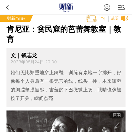
财新mini+
试听
T中
肯尼亚：贫民窟的芭蕾舞教室｜教
育
文｜钱志龙
2023年05月24日 20:00
她们无比郑重地穿上舞鞋，训练有素地一字排开，好
像每个人身后有一根无形的线，线头一抻，本来谦卑
的胸膛坚强挺起，害羞的下巴微微上扬，眼睛也像被
按了开关，瞬间点亮
原图