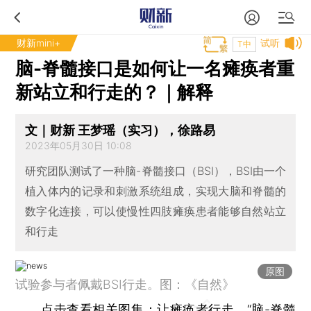
财新mini+
试听
T中
脑-脊髓接口是如何让一名瘫痪者重
新站立和行走的？｜解释
文｜财新 王梦瑶（实习），徐路易
2023年05月30日 10:08
研究团队测试了一种脑-脊髓接口（BSI），BSI由一个
植入体内的记录和刺激系统组成，实现大脑和脊髓的
数字化连接，可以使慢性四肢瘫痪患者能够自然站立
和行走
原图
试验参与者佩戴BSI行走。图：《自然》
点击查看相关图集：
让瘫痪者行走，“脑-脊髓