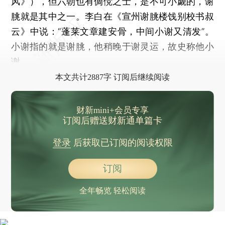
风》），但六朝也有倜傥之士，是不可小觑的，谢
朓就是其中之一。李白在《宣州谢朓楼饯别校书叔
云》中说：“蓬莱文章建安骨，中间小谢又清发”。
小谢指的就是谢朓，他稍晚于谢灵运，故史称他小
谢。
本文共计2887字 订阅后继续阅读
财新mini+会员专享
订阅后赠送财新通单篇卡
登录
后获取已订阅的阅读权限
订阅
全年畅览 轻松阅读