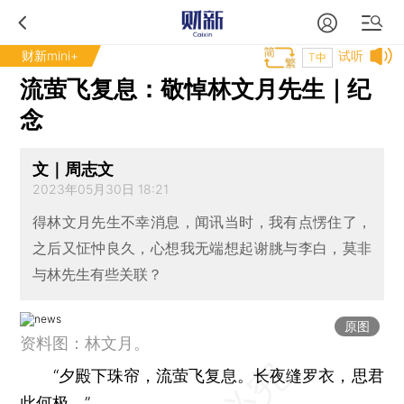
财新mini+
试听
T中
流萤飞复息：敬悼林文月先生｜纪
念
文｜周志文
2023年05月30日 18:21
得林文月先生不幸消息，闻讯当时，我有点愣住了，
之后又怔忡良久，心想我无端想起谢朓与李白，莫非
与林先生有些关联？
原图
资料图：林文月。
“夕殿下珠帘，流萤飞复息。长夜缝罗衣，思君
此何极。”