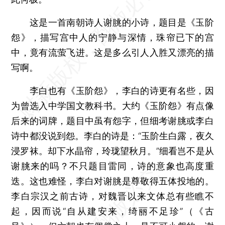
这是一首南朝诗人谢朓的小诗，题目是《玉阶
怨》，描写宫中人的宁静与深情，珠帘已下的宫
中，竟有流萤飞进。这是多么引人入胜又漂亮的描
写啊。
李白也有《玉阶怨》，李白的诗更有名些，因
为曾选入中学国文教科书。大约《玉阶怨》有点像
后来的词牌，题目中虽有怨字，但细考谢朓或李白
诗中都没说到怨。李白的诗是：“玉阶生白露，夜久
浸罗袜。却下水晶帘，玲珑望秋月。”细看岂不是从
谢朓来的吗？不只题目雷同，诗的意象也高度重
迭。这也难怪，李白对谢朓是尊敬得五体投地的。
李白宗汉之前古诗，对魏晋以来文体总有些瞧不
起，因而说“自从建安来，绮丽不足珍”（《古