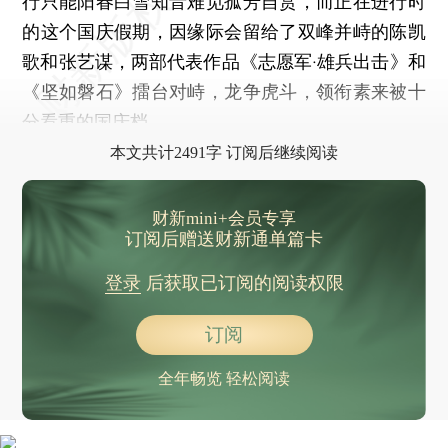
行只能阳春白雪知音难觅孤芳自赏，而正在进行时
的这个国庆假期，因缘际会留给了双峰并峙的陈凯
歌和张艺谋，两部代表作品《志愿军·雄兵出击》和
《坚如磐石》擂台对峙，龙争虎斗，领衔素来被十
分看重的国庆档。
本文共计2491字 订阅后继续阅读
财新mini+会员专享
订阅后赠送财新通单篇卡
登录
后获取已订阅的阅读权限
订阅
全年畅览 轻松阅读