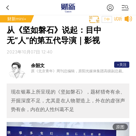
财新mini+
试听
T中
从《坚如磐石》说起：目中
无“人”的第五代导演｜影视
2023年10月07日 12:40
+关注
余韶文
原《北京青年》周刊总编辑，原阳光媒体集团高级副总裁。
现在银幕上所呈现的《坚如磐石》，题材猎奇有余、
开掘深度不足，尤其是在人物塑造上，外在的虚张声
势有余，内在的人性纠葛不足
原图