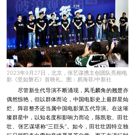
2023年9月27日，北京，张艺谋携主创团队亮相电
影《坚如磐石》首映礼。图：易海菲/中新社
尽管新生代导演不断涌现，凤毛麟角的翘楚亦
偶然惊艳，但以群体而论，中国电影史上最群星灿
烂、阵容整齐还当属中国电影第五代导演。在这璀
璨群星中，以知名度和影响力而论，陈凯歌、田壮
壮、张艺谋堪称“三巨头”。如今，田壮壮因特立独