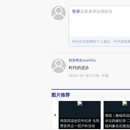
登录
后发表评论得积分
评论仅代表网友个人观点，不代表财
财新网友muHiOu
时代的进步
2024-10-18 07:26 · 中国
图片推荐
视线｜极端高温
韩国高温创百年纪录 当局
水位跌破纪录 
警告停止一切户外活动
猛犸象化石接连