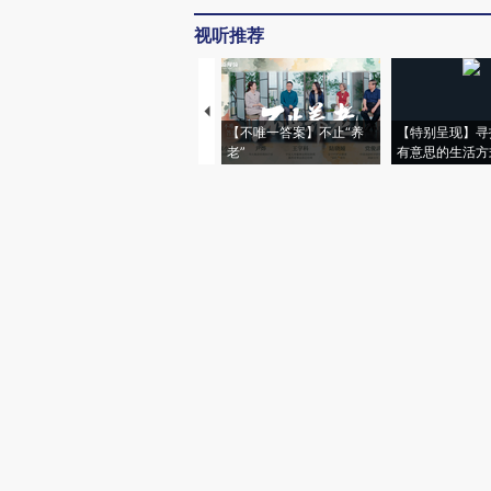
视听推荐
【不唯一答案】不止“养
【特别呈现】寻
老”
有意思的生活方