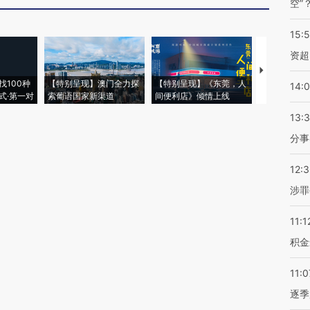
空”
15:
资超
【推广】走
找100种
【特别呈现】澳门全力探
【特别呈现】《东莞，人
会，让数智科
14:
式·第一对
索葡语国家新渠道
间便利店》倾情上线
业
13:
分事
12:
涉罪
11:1
积金
11:0
逐季