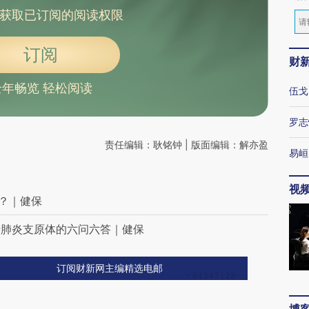
获取已订阅的阅读权限
订阅
财
全年畅览 轻松阅读
伍戈
罗志
责任编辑：耿铭钟 | 版面编辑：解亦盈
易峘
视
吗？｜健保
于肺炎支原体的六问六答｜健保
订阅财新网主编精选电邮