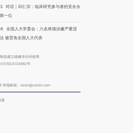
53
对话｜邱仁宗：临床研究参与者的安全永
第一位
06
全国人大常委会：六名将领涉嫌严重违
法 被罢免全国人大代表
复制及建立镜像等任何使用。
010502034662号
箱：laixin@caixin.com
链接