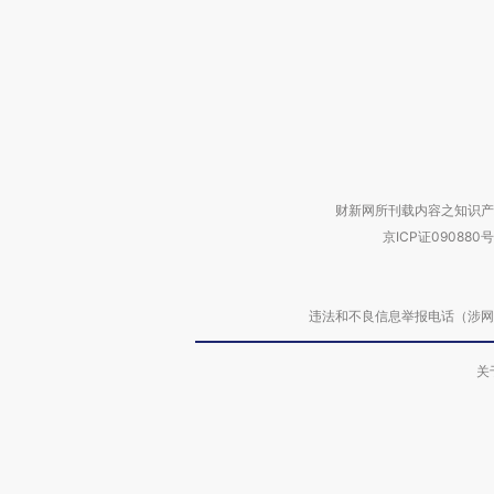
财新网所刊载内容之知识产
京ICP证090880号
违法和不良信息举报电话（涉网络暴力有
关