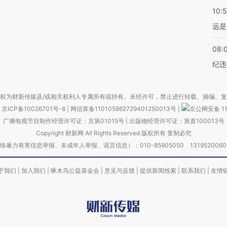
10:
远是
08:
纪违
权为财新传媒及/或相关权利人专属所有或持有。未经许可，禁止进行转载、摘编、
京ICP备10026701号-8
|
网信算备110105862729401250013号
|
京公网安备 11
广播电视节目制作经营许可证：京第01015号
|
出版物经营许可证：第直100013号
Copyright 财新网 All Rights Reserved 版权所有 复制必究
害信息举报、未成年人举报、谣言信息）：010-85905050 13195200605 举报邮
于我们
|
加入我们
|
啄木鸟公益基金会
|
意见与反馈
|
提供新闻线索
|
联系我们
|
友情