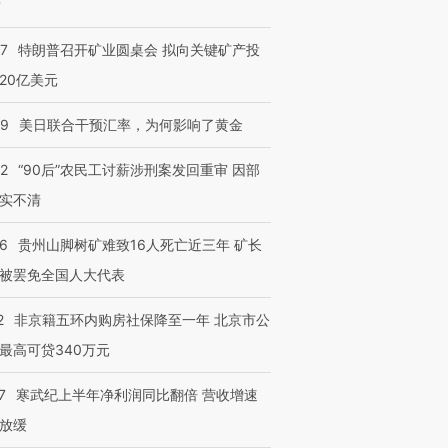
？
57
特朗普召开矿业圆桌会 拟向关键矿产投
20亿美元
进第四届链博
【商旅对话】华住集团
技“链”接产
【特别呈现】寻找100种
CFO：不靠规模取胜，华
【特别呈
09
美日联合干预汇率，为何影响了黄金
有意思的生活方式·第三对
住三大增长引擎是什么？
有意思的
32
“90后”农民工讨薪涉刑案发回重审 因部
实不清
36
贵州山脚树矿难致16人死亡近三年 矿长
被罢免全国人大代表
2
非京籍五环内购房社保降至一年 北京市公
最高可贷340万元
7
寒武纪上半年净利润同比翻倍 营收增速
放缓