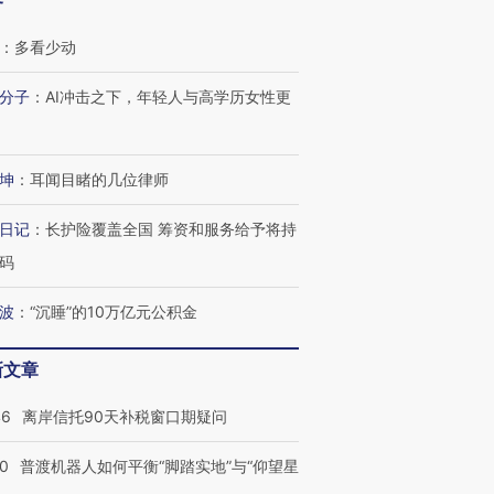
客
：
多看少动
分子
：
AI冲击之下，年轻人与高学历女性更
坤
：
耳闻目睹的几位律师
日记
：
长护险覆盖全国 筹资和服务给予将持
码
波
：
“沉睡”的10万亿元公积金
新文章
46
离岸信托90天补税窗口期疑问
跨国走私7万
视线｜被称为“蟑螂”的印
视线｜“入侵”还是“人道危
检体内含3种
度Z世代 用街头抗争将教
机”？难民潮撕裂西班牙
秘鲁纳斯
00
普渡机器人如何平衡“脚踏实地”与“仰望星
育部长拱下台
飞地休达
13人遇难