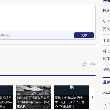
博
唐涯
知识
受伤
新网观点
发布
丁金
村夫
续加
1
·
回复
吴晓
最
20:
致多瑙河
加沙上百万流离失所者困
视线｜HYROX的吸金
马航飞行员
二战沉船与
于“塑料烤箱” 高温引发健
术：是什么让中产们甘
粒摇头丸 尿
17:
露出
康危机
心“花钱找虐”？
毒品