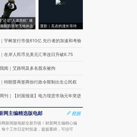
侵”还是“人道危机” 难
撕裂西班牙飞地休达
显影｜瓜农的漫长等待
｜
宇树发行市值610亿 先行者的加速和考验
｜
在岸人民币兑美元汇率连日升破6.75
我闻
｜
艾路明及多名股东被拘
｜
特朗普再签两份行政令限制出生公民权
周刊
｜
【封面报道】电力现货市场元年突进
新网主编精选版电邮
样例
新网新闻版电邮全新升级！财新网主编精心编
，每个工作日定时投递，篇篇重磅，可信可
。