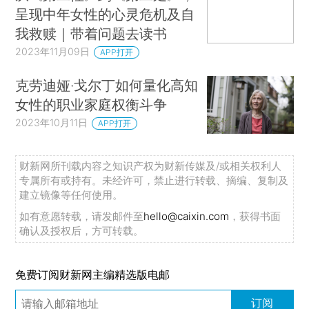
呈现中年女性的心灵危机及自
我救赎｜带着问题去读书
2023年11月09日
APP打开
克劳迪娅·戈尔丁如何量化高知
女性的职业家庭权衡斗争
2023年10月11日
APP打开
财新网所刊载内容之知识产权为财新传媒及/或相关权利人
专属所有或持有。未经许可，禁止进行转载、摘编、复制及
建立镜像等任何使用。
如有意愿转载，请发邮件至
hello@caixin.com
，获得书面
确认及授权后，方可转载。
免费订阅财新网主编精选版电邮
订阅