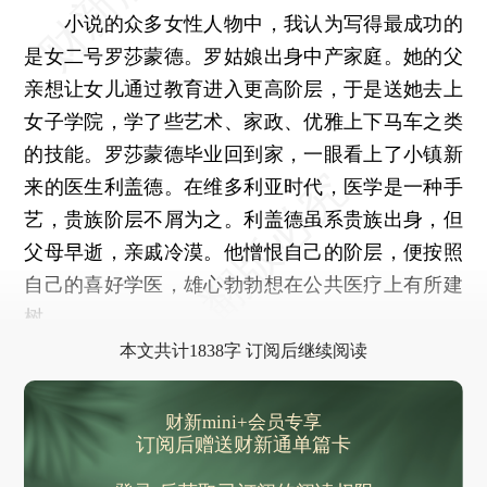
小说的众多女性人物中，我认为写得最成功的
是女二号罗莎蒙德。罗姑娘出身中产家庭。她的父
亲想让女儿通过教育进入更高阶层，于是送她去上
女子学院，学了些艺术、家政、优雅上下马车之类
的技能。罗莎蒙德毕业回到家，一眼看上了小镇新
来的医生利盖德。在维多利亚时代，医学是一种手
艺，贵族阶层不屑为之。利盖德虽系贵族出身，但
父母早逝，亲戚冷漠。他憎恨自己的阶层，便按照
自己的喜好学医，雄心勃勃想在公共医疗上有所建
树。
本文共计1838字 订阅后继续阅读
财新mini+会员专享
订阅后赠送财新通单篇卡