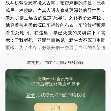
战斗机驾驶舱罩搬入古宅，密密麻麻的阵仗，已构
成另一种侵略。当真人进入森林更深处的异世界，
来到了接近远古的荒凉“死界”。女仆雾子还年轻，
她穿着带有类似源氏车柄纹的布衣，车轮纹样预示
着生死轮回。在这里，早已死去的灵魂留下了警
示：学我者死。意涵显而易见，新生命不应再重蹈
覆辙，为了生存，必须开创一条属于自己的全新道
路。
本文共计1753字 订阅后继续阅读
财新mini+会员专享
订阅后赠送财新通单篇卡
登录
后获取已订阅的阅读权限
订阅