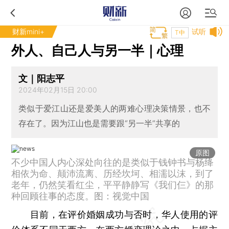
财新mini+
试听
T中
外人、自己人与另一半｜心理
文｜阳志平
2024年02月15日 20:00
类似于爱江山还是爱美人的两难心理决策情景，也不
存在了。因为江山也是需要跟“另一半”共享的
原图
不少中国人内心深处向往的是类似于钱钟书与杨绛
相依为命、颠沛流离、历经坎坷、相濡以沫，到了
老年，仍然笑看红尘，平平静静写《我们仨》的那
种回顾往事的态度。图：视觉中国
目前，在评价婚姻成功与否时，华人使用的评