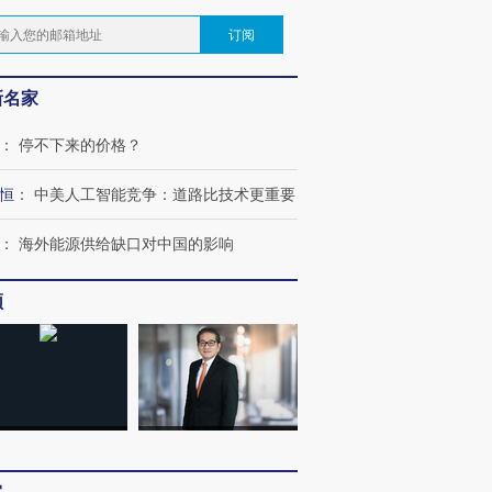
订阅
新名家
：
停不下来的价格？
恒
：
中美人工智能竞争：道路比技术更重要
：
海外能源供给缺口对中国的影响
频