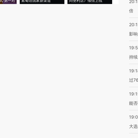
式·第一对
索葡语国家新渠道
间便利店》倾情上线
业
20:
倍
20:1
影响
19:5
持续
19:1
过7
19:1
能否
19:
大选