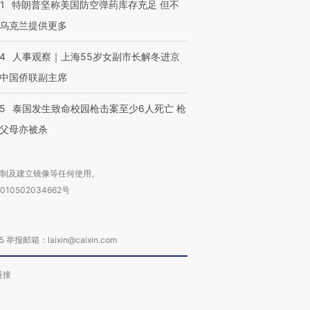
1
特朗普坚称美国防空弹药库存充足 但不
乌克兰提供更多
24
人事观察｜上海55岁女副市长解冬进京
中国侨联副主席
45
泰国发生致命校园枪击案至少6人死亡 枪
父母亦被杀
复制及建立镜像等任何使用。
010502034662号
箱：laixin@caixin.com
链接