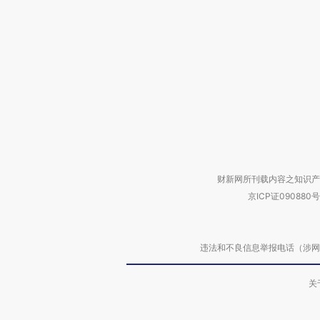
财新网所刊载内容之知识产
京ICP证090880号
违法和不良信息举报电话（涉网络暴力有
关