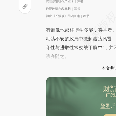
究竟是谁驯化了谁？｜荐书
透视晚清自救真相｜荐书
触发《长恨歌》的凶杀案｜荐书
有谁像他那样博学多能，将学者
动荡不安的政局中掀起浩荡风雷。
守性与进取性常交战于胸中”，并
谤亦随之。
本文共计
财新
订阅
登录
后