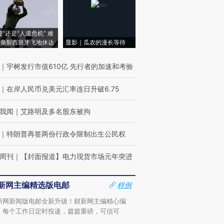
侵”还是“人道危机” 难
撕裂西班牙飞地休达
显影｜瓜农的漫长等待
｜
宇树发行市值610亿 先行者的加速和考验
｜
在岸人民币兑美元汇率连日升破6.75
我闻
｜
艾路明及多名股东被拘
｜
特朗普再签两份行政令限制出生公民权
周刊
｜
【封面报道】电力现货市场元年突进
新网主编精选版电邮
样例
新网新闻版电邮全新升级！财新网主编精心编
，每个工作日定时投递，篇篇重磅，可信可
。