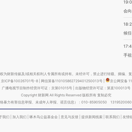
19:0
会向
18:
候任
17:
手祖
权为财新传媒及/或相关权利人专属所有或持有。未经许可，禁止进行转载、摘编、
京ICP备10026701号-8
|
网信算备110105862729401250013号
|
京公网安备 11
广播电视节目制作经营许可证：京第01015号
|
出版物经营许可证：第直100013号
Copyright 财新网 All Rights Reserved 版权所有 复制必究
害信息举报、未成年人举报、谣言信息）：010-85905050 13195200605 举报邮
于我们
|
加入我们
|
啄木鸟公益基金会
|
意见与反馈
|
提供新闻线索
|
联系我们
|
友情