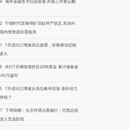
有意思的生活方式·第三对
住三大增长引擎是什么？
有意思的
14
海外金融专才回流香港 外籍工作签证翻
2
宁德时代宜春锂矿仍处停产状态 其动向
国内锂资源供需格局
1
7月进出口增速高位放缓，价格驱动还能
多久
8
央行7月继续增持近20吨黄金 累计储备超
600万盎司
5
7月进出口增速从高位略有回落 涨价动力
持续？
07
下周前瞻：生态环境法典施行；巴西总统
进入竞选阶段