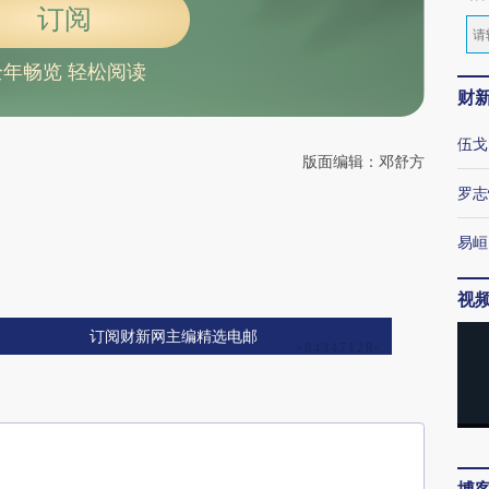
订阅
全年畅览 轻松阅读
财
伍戈
版面编辑：邓舒方
罗志
易峘
视
订阅财新网主编精选电邮