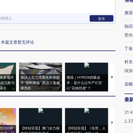
博
唐涯
新网观点
发布
知识
受伤
本篇文章暂无评论
丁金
村夫
续加
致多瑙河
加沙上百万流离失所者困
视线｜HYROX的吸金
马航飞行员
二战沉船与
于“塑料烤箱” 高温引发健
术：是什么让中产们甘
粒摇头丸 尿
吴晓
露出
康危机
心“花钱找虐”？
毒品
最
21:
2.
【推广】走
找100种
【特别呈现】澳门全力探
【特别呈现】《东莞，人
会，让数智科