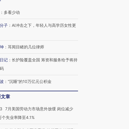
客
：
多看少动
分子
：
AI冲击之下，年轻人与高学历女性更
坤
：
耳闻目睹的几位律师
日记
：
长护险覆盖全国 筹资和服务给予将持
码
跨国走私7万
视线｜被称为“蟑螂”的印
视线｜“入侵”还是“人道危
检体内含3种
度Z世代 用街头抗争将教
机”？难民潮撕裂西班牙
秘鲁纳斯
波
：
“沉睡”的10万亿元公积金
育部长拱下台
飞地休达
13人遇难
新文章
43
7月美国劳动力市场意外放缓 岗位减少
3万个失业率降至4.1%
进第四届链博
【商旅对话】华住集团
技“链”接产
【特别呈现】寻找100种
CFO：不靠规模取胜，华
【特别呈