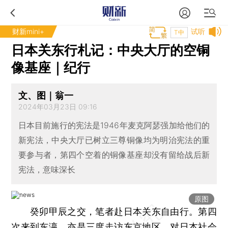
财新mini+
试听
T中
日本关东行札记：中央大厅的空铜
像基座｜纪行
文、图｜翁一
2024年03月23日 09:16
日本目前施行的宪法是1946年麦克阿瑟强加给他们的
新宪法，中央大厅已树立三尊铜像均为明治宪法的重
要参与者，第四个空着的铜像基座却没有留给战后新
宪法，意味深长
原图
癸卯甲辰之交，笔者赴日本关东自由行。第四
次来到东瀛，亦是三度走访东京地区，对日本社会