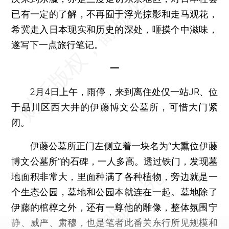
已有一定的了解，不再囿于浮光掠影和走马观花，
希冀走入日本现实和历史的深处，咂摸个中滋味，
遂写下一点旅行笔记。
一
2月4日上午，雨停，来到离住处仅一站JR、位
于品川区西大井的伊藤博文公墓所，可惜大门紧
闭。
伊藤公墓所正门左侧立着一块名为“大熏位伊藤
博文公墓所”的石碑，一人多高。透过铁门，发现墓
地面积非常大，里面种满了各种植物，旁边就是一
个生态公园，墓地和公园本就连在一起。墓地除了
伊藤的棺椁之外，还有一尊他的雕像，整体氛围宁
静、威严、肃穆，也是笔者此番关东行所见规模和