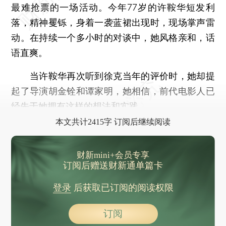
最难抢票的一场活动。今年77岁的许鞍华短发利
落，精神矍铄，身着一袭蓝裙出现时，现场掌声雷
动。在持续一个多小时的对谈中，她风格亲和，话
语直爽。
当许鞍华再次听到徐克当年的评价时，她却提
起了导演胡金铨和谭家明，她相信，前代电影人已
经先于她拥有这样的想法和实践。
本文共计2415字 订阅后继续阅读
财新mini+会员专享
订阅后赠送财新通单篇卡
登录
后获取已订阅的阅读权限
订阅