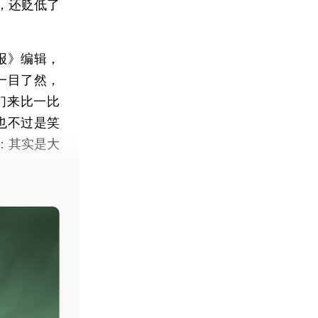
，还贬低了
报》编辑，
一目了然，
们来比一比
也不过是笑
：其实是大