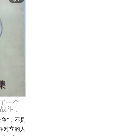
了一个
战斗”。
争”，不是
相对立的人