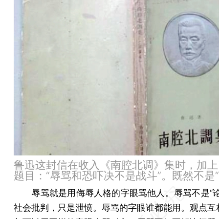
鲁迅这封信在收入《南腔北调》集时，加上
题目：“辱骂和恐吓决不是战斗”。既然不是“
辱骂就是用侮辱人格的字眼骂他人。辱骂不是“论
社会批判，只是泄愤。辱骂的字眼谁都能用。观点互