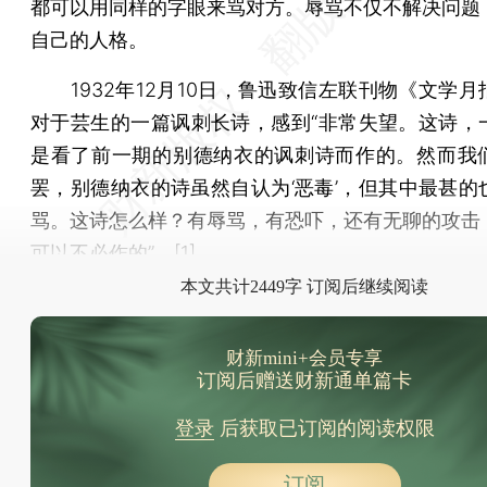
都可以用同样的字眼来骂对方。辱骂不仅不解决问题
自己的人格。
1932年12月10日，鲁迅致信左联刊物《文学月
对于芸生的一篇讽刺长诗，感到“非常失望。这诗，
是看了前一期的别德纳衣的讽刺诗而作的。然而我
罢，别德纳衣的诗虽然自认为‘恶毒’，但其中最甚的
骂。这诗怎么样？有辱骂，有恐吓，还有无聊的攻击
可以不必作的”。[1]
本文共计2449字 订阅后继续阅读
财新mini+会员专享
订阅后赠送财新通单篇卡
登录
后获取已订阅的阅读权限
订阅