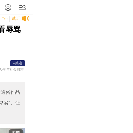
试听
T中
看辱骂
+关注
人生与社会思辨
对通俗作品
卑劣”、让
原图