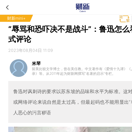
财新mini+
“辱骂和恐吓决不是战斗”：鲁迅怎么
式评论
2023年08月04日 11:09
米琴
留美比较文学博士，曾在美任教。中文著作有《爱情十九谭》《
录》等。从2011年起为财新网撰写“名著的启示”专栏。
鲁迅对讽刺诗的要求以苏东坡的品味和水平为标准。这
或网络评论来说自然是太过高，但最起码也不能用显出“
人恶心的污言秽语