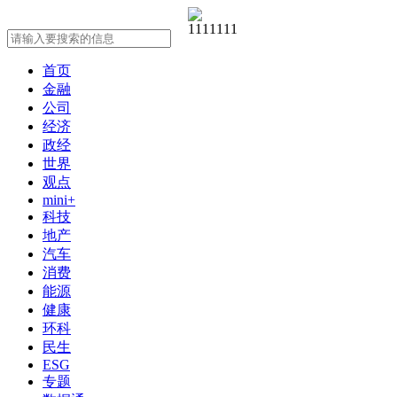
首页
金融
公司
经济
政经
世界
观点
mini+
科技
地产
汽车
消费
能源
健康
环科
民生
ESG
专题