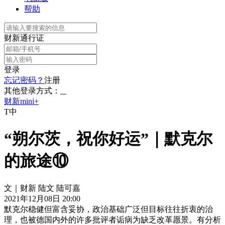
帮助
财新通行证
登录
忘记密码？
注册
其他登录方式：
财新mini+
T中
“朔尔茨，祝你好运”｜默克尔
的旅途⑩
文｜财新 陆文 陆可嘉
2021年12月08日 20:00
默克尔稳健但富含妥协，政治基础广泛但目标往往折衷的治
理，也被德国内外的许多批评者诟病为缺乏改革愿景。有分析