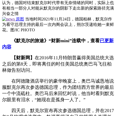
认为，德国对结束默克尔时代带有无奈情绪的同时，实际上也
有相当一部分人对能从默克尔的阴影下走出新的探索路径充满
兴奋之情
原图
当地时间2021年11月24日，德国柏林，默克尔作
为看守总理主持的最后一次内阁会议上，朔尔茨递给她一束鲜
花。图/IC PHOTO
《默克尔的旅途》“财新mini”连载中，查看
已更新
内容
【财新网】
在2016年11月特朗普赢得美国总统大选
之后的第8天，即将离任的时任美国总统奥巴马飞往柏
林做告别访问。
在阿德隆酒店举行的豪华晚宴上，奥巴马诚恳地说
服默克尔再次参选德国总理，作为团结西方世界的最后
一个中流砥柱。奥巴马后来回忆时说，他当时看到默克
尔眼里有泪水，“她现在是孤身一人了。”
四天后，默克尔宣布再次参选德国总理，并在2017