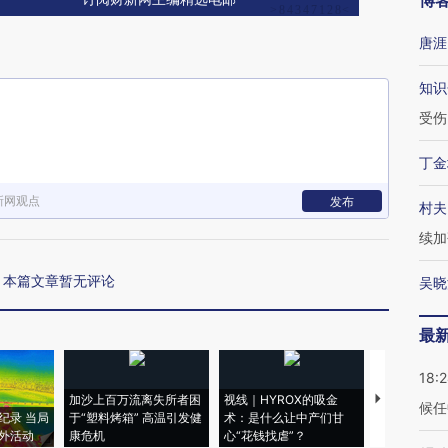
博
唐涯
知识
受伤
丁金
新网观点
发布
村夫
续加
本篇文章暂无评论
吴晓
最
18:
加沙上百万流离失所者困
视线｜HYROX的吸金
马航飞行员
候任
纪录 当局
于“塑料烤箱” 高温引发健
术：是什么让中产们甘
粒摇头丸 尿
外活动
康危机
心“花钱找虐”？
毒品