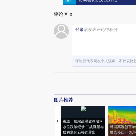
评论区
0
登录
后发表评论得积分
评论仅代表网友个人观点，不代表财
图片推荐
视线｜极端高温致多瑙河
水位跌破纪录 二战沉船与
韩国高温创百年
猛犸象化石接连露出
警告停止一切户