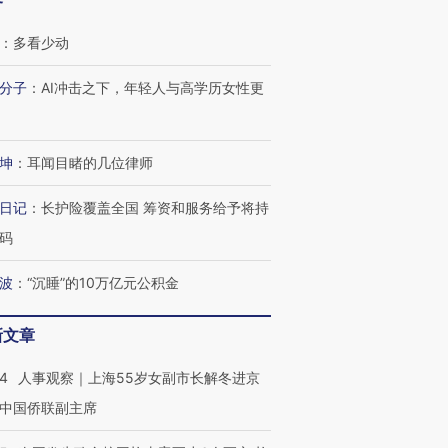
客
：
多看少动
分子
：
AI冲击之下，年轻人与高学历女性更
坤
：
耳闻目睹的几位律师
日记
：
长护险覆盖全国 筹资和服务给予将持
码
波
：
“沉睡”的10万亿元公积金
新文章
24
人事观察｜上海55岁女副市长解冬进京
跨国走私7万
视线｜被称为“蟑螂”的印
视线｜“入侵”还是“人道危
中国侨联副主席
检体内含3种
度Z世代 用街头抗争将教
机”？难民潮撕裂西班牙
秘鲁纳斯
育部长拱下台
飞地休达
13人遇难