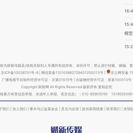
16:
15:
模型
15:2
权为财新传媒及/或相关权利人专属所有或持有。未经许可，禁止进行转载、摘编、
京ICP备10026701号-8
|
网信算备110105862729401250013号
|
京公网安备 11
广播电视节目制作经营许可证：京第01015号
|
出版物经营许可证：第直100013号
Copyright 财新网 All Rights Reserved 版权所有 复制必究
害信息举报、未成年人举报、谣言信息）：010-85905050 13195200605 举报邮
于我们
|
加入我们
|
啄木鸟公益基金会
|
意见与反馈
|
提供新闻线索
|
联系我们
|
友情