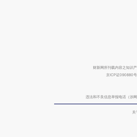
财新网所刊载内容之知识产
京ICP证090880号
违法和不良信息举报电话（涉网络暴力有
关