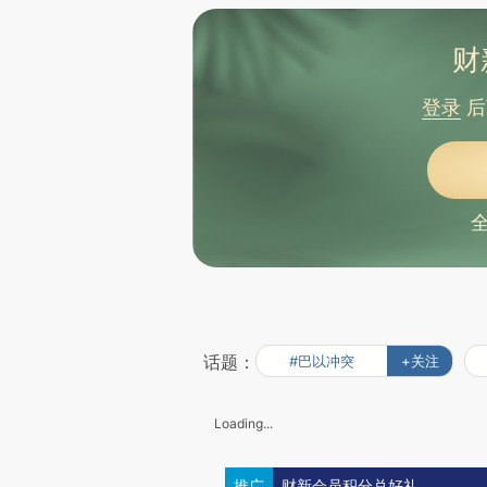
财
登录
后
话题：
#巴以冲突
+关注
Loading...
推广
财新会员积分兑好礼