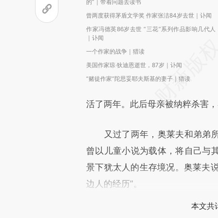
的”｜带着问题去读书
曾两度获得茅盾文学奖 作家张洁84岁去世｜讣闻
作家冯德英86岁去世 “三花”系列作品影响几代人
｜讣闻
一个作家的战争｜猎读
美国作家琼·狄迪恩逝世，87岁｜讣闻
“赌徒作家”陀思妥耶夫斯基的妻子｜猎读
活了两年。此后母亲被纳粹杀害，
又过了两年，奥莱夫和弟弟所
曾以儿童小说为载体，将自己与
景下犹太人的生存境况。奥莱夫说
边人的经历”。
本文共计