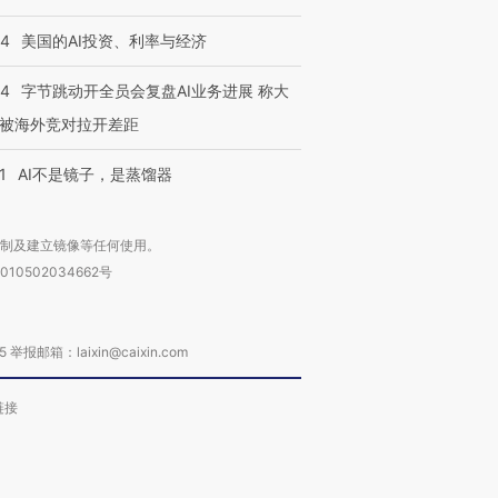
44
美国的AI投资、利率与经济
44
字节跳动开全员会复盘AI业务进展 称大
被海外竞对拉开差距
1
AI不是镜子，是蒸馏器
复制及建立镜像等任何使用。
010502034662号
箱：laixin@caixin.com
链接