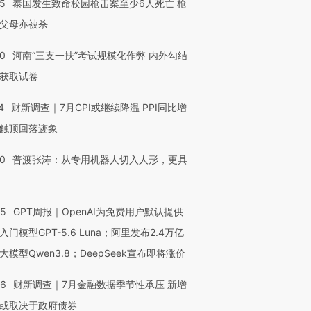
45
泰国发生致命校园枪击案至少6人死亡 枪
父母亦被杀
40
河南“三支一扶”考试规模化作弊 内外勾结
进第四届链博
【商旅对话】华住集团
获取试卷
技“链”接产
【特别呈现】寻找100种
CFO：不靠规模取胜，华
【特别呈
有意思的生活方式·第三对
住三大增长引擎是什么？
有意思的
4
财新调查｜7月CPI或继续降温 PPI同比增
触顶回落迹象
00
普渡张涛：从专用机器人切入人形，更具
55
GPT周报｜OpenAI为免费用户默认提供
入门模型GPT-5.6 Luna；阿里发布2.4万亿
大模型Qwen3.8；DeepSeek宣布即将涨价
46
财新调查｜7月金融数据季节性承压 新增
或取决于政府债券