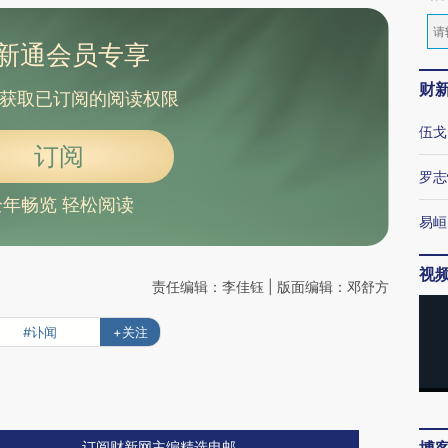
新通会员专享
财
获取已订阅的阅读权限
伍戈
订阅
罗志
全年畅览 轻松阅读
易峘
视
责任编辑：李佳钰 | 版面编辑：邓舒方
#讣闻
+关注
订阅财新网主编精选电邮