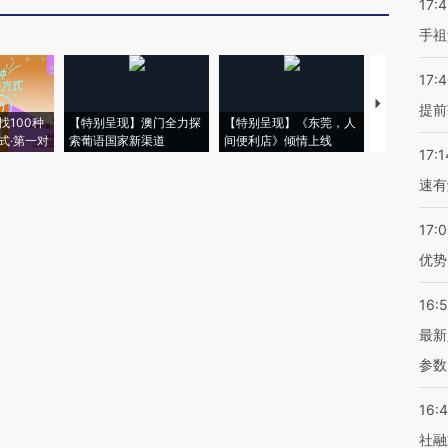
17:
手祖
17:
【推广】走
提前
找100种
【特别呈现】澳门全力探
【特别呈现】《东莞，人
会，让数智科
式·第一对
索葡语国家新渠道
间便利店》倾情上线
业
17:1
速有
17:
优势
16:
最新
参数
16:
社融