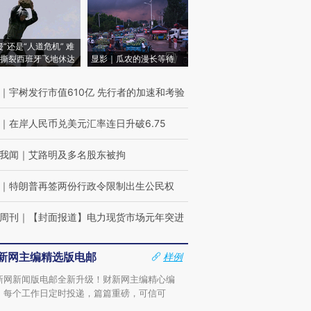
侵”还是“人道危机” 难
撕裂西班牙飞地休达
显影｜瓜农的漫长等待
｜
宇树发行市值610亿 先行者的加速和考验
｜
在岸人民币兑美元汇率连日升破6.75
我闻
｜
艾路明及多名股东被拘
｜
特朗普再签两份行政令限制出生公民权
周刊
｜
【封面报道】电力现货市场元年突进
新网主编精选版电邮
样例
新网新闻版电邮全新升级！财新网主编精心编
，每个工作日定时投递，篇篇重磅，可信可
。