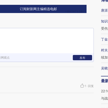
博
订阅财新网主编精选电邮
唐涯
知识
受伤
丁金
村夫
续加
新网观点
发布
吴晓
最
1
·
回复
22:1
与战