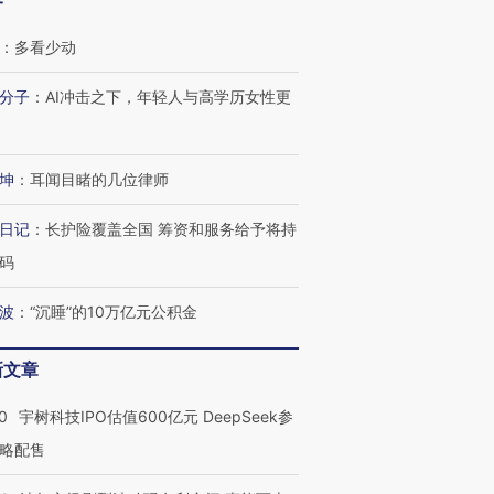
客
：
多看少动
分子
：
AI冲击之下，年轻人与高学历女性更
坤
：
耳闻目睹的几位律师
日记
：
长护险覆盖全国 筹资和服务给予将持
码
波
：
“沉睡”的10万亿元公积金
新文章
0
宇树科技IPO估值600亿元 DeepSeek参
略配售