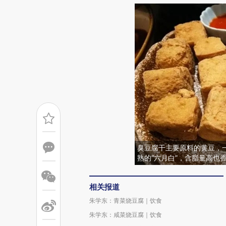
臭豆腐干主要原料的黄豆，
熟的“六月白”，含脂量高也
相关报道
朱学东：青菜烧豆腐｜饮食
朱学东：咸菜烧豆腐｜饮食