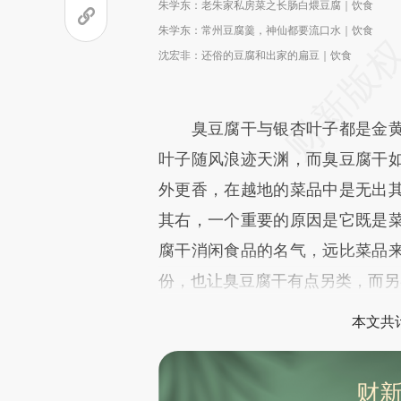
朱学东：老朱家私房菜之长肠白煨豆腐｜饮食
朱学东：常州豆腐羹，神仙都要流口水｜饮食
沈宏非：还俗的豆腐和出家的扁豆｜饮食
臭豆腐干与银杏叶子都是金黄
叶子随风浪迹天渊，而臭豆腐干
外更香，在越地的菜品中是无出
其右，一个重要的原因是它既是
腐干消闲食品的名气，远比菜品
份，也让臭豆腐干有点另类，而另
本文共计
财新