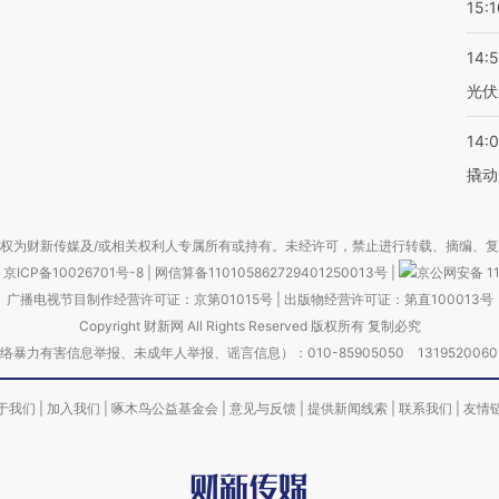
15:1
14:
光伏
14:
撬动
权为财新传媒及/或相关权利人专属所有或持有。未经许可，禁止进行转载、摘编、
京ICP备10026701号-8
|
网信算备110105862729401250013号
|
京公网安备 11
广播电视节目制作经营许可证：京第01015号
|
出版物经营许可证：第直100013号
Copyright 财新网 All Rights Reserved 版权所有 复制必究
害信息举报、未成年人举报、谣言信息）：010-85905050 13195200605 举报邮
于我们
|
加入我们
|
啄木鸟公益基金会
|
意见与反馈
|
提供新闻线索
|
联系我们
|
友情