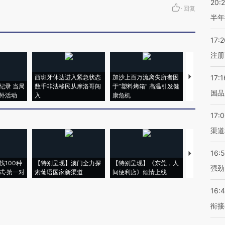
20:
·
回复
半年
17:2
注册
西班牙休达进入紧急状态
加沙上百万流离失所者困
视线｜HYR
17:1
纪录 当局
数千非法移民从摩洛哥闯
于“塑料烤箱” 高温引发健
术：是什么
国品
外活动
入
康危机
心“花钱找虐
17:
渠道
16:
【推广】走
找100种
【特别呈现】澳门全力探
【特别呈现】《东莞，人
会，让数智科
强劲
式·第一对
索葡语国家新渠道
间便利店》倾情上线
业
16:
衔接