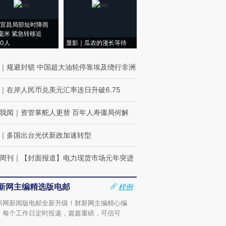
宜昌局部短时降雨
8毫米 紧急转移近
00人
显影｜瓜农的漫长等待
｜
规避封锁 中国超大油轮停靠埃及绕行非洲
｜
在岸人民币兑美元汇率连日升破6.75
我闻
｜
资管掌舵人更替 百年人寿僵局何解
｜
多国出台光伏新政加速转型
周刊
｜
【封面报道】电力现货市场元年突进
新网主编精选版电邮
样例
新网新闻版电邮全新升级！财新网主编精心编
，每个工作日定时投递，篇篇重磅，可信可
。