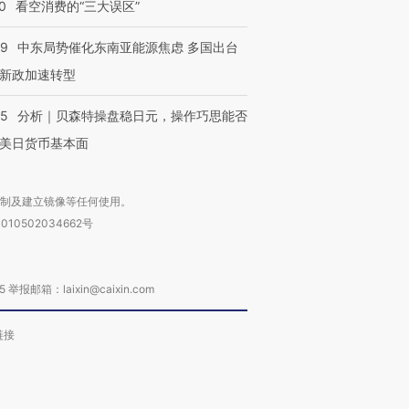
0
看空消费的“三大误区”
59
中东局势催化东南亚能源焦虑 多国出台
新政加速转型
05
分析｜贝森特操盘稳日元，操作巧思能否
美日货币基本面
复制及建立镜像等任何使用。
010502034662号
箱：laixin@caixin.com
链接