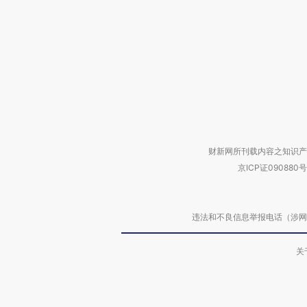
财新网所刊载内容之知识产
京ICP证090880号
违法和不良信息举报电话（涉网络暴力有
关