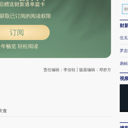
后赠送财新通单篇卡
获取已订阅的阅读权限
财
订阅
伍戈
全年畅览 轻松阅读
罗志
易峘
责任编辑：李佳钰 | 版面编辑：邓舒方
视
饮食