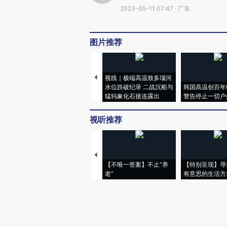
2023-05-11 07:47 · 广东
图片推荐
视线｜极端高温致多瑙河
水位跌破纪录 二战沉船与
韩国高温创百年
猛犸象化石接连露出
警告停止一切户
视听推荐
【不唯一答案】不止“养
【特别呈现】寻
老”
有意思的生活方