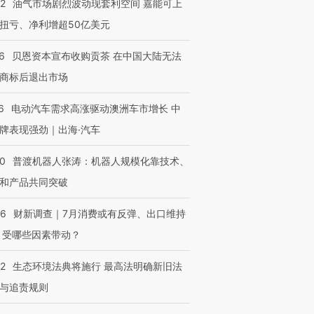
22
油气市场剧烈波动现套利空间 嘉能可上
扭亏、净利增超50亿美元
6
贝恩资本宣布收购贡茶 在中国大陆无法
商标后退出市场
OX的吸金
6
电动汽车需求高涨驱动澳洲车市增长 中
马航飞行员跨国走私7万
视线｜被称为“蟑螂”的印
让中产们甘
粒摇头丸 尿检体内含3种
度Z世代 用街头抗争将教
秘鲁纳斯
牌表现强劲｜出海·汽车
”？
毒品
育部长拱下台
13人遇难
00
普渡机器人张涛：机器人规模化靠技术、
和产品共同突破
56
财新调查｜7月消费或有反弹、出口维持
进第四届链博
【商旅对话】华住集团
技“链”接产
【特别呈现】寻找100种
CFO：不靠规模取胜，华
【特别呈
 受哪些因素带动？
有意思的生活方式·第三对
住三大增长引擎是什么？
有意思的
42
生态环境法典将施行 最高法明确新旧法
与追责规则