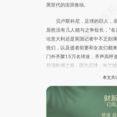
黑世代的澎湃推动。
贝卢斯科尼，足球的巨人，虽
居然没有几人能与之争短长，“名
论意大利还是英国记者中不乏刻薄
统们，以及逝者前妻和女友们都来
门外齐聚1.5万名球迷，齐声高呼
登顶欧洲之巅，因为足球，米兰城
本文共计
财新
订阅
登录
后