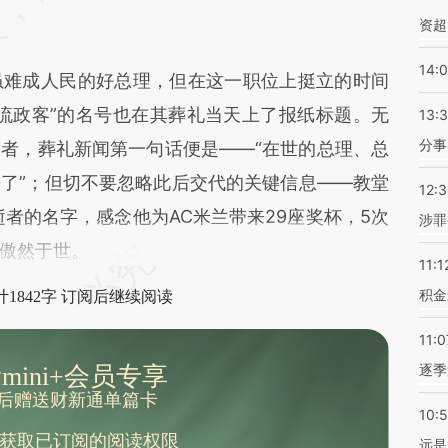
资超
14:
难成人民的好总理，但在这一职位上挺立的时间
流政客”的名号也在其葬礼当天上了报纸标题。无
13:
分事
者，葬礼新闻第一句话便是——“在世的总理、总
了”；但切不要忽略此后交代的关键信息——教堂
12:
逝者的名字，感念他为AC米兰带来29座奖杯，5次
涉罪
傲然于世。
11:1
积金
1842字 订阅后继续阅读
11:0
逐季
mini+会员专享
后赠送财新通单篇卡
10:
获取已订阅的阅读权限
远是