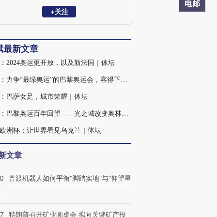
电邮
+关注
斌最新文章
：2024奥运更开放，以及新法国｜体坛
张斌：力争“最绿奥运”的巴黎奥运会，容得下空调吗？｜体坛
：巴萨女足，城市荣耀｜体坛
张斌：巴黎奥运百年回望——光之城改变奥林匹克｜体坛
欧洲杯：让世界看见乌克兰｜体坛
新文章
00
普渡机器人如何平衡“脚踏实地”与“仰望星
？
57
特朗普召开矿业圆桌会 拟向关键矿产投