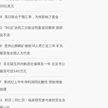
20亿美元
09
美日联合干预汇率，为何影响了黄金
32
“90后”农民工讨薪涉刑案发回重审 因部
实不清
36
贵州山脚树矿难致16人死亡近三年 矿长
被罢免全国人大代表
2
非京籍五环内购房社保降至一年 北京市公
最高可贷340万元
7
寒武纪上半年净利润同比翻倍 营收增速
放缓
53
对话｜邱仁宗：临床研究参与者的安全永
第一位