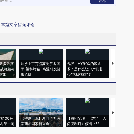
新网观点
发布
本篇文章暂无评论
致多瑙河
加沙上百万流离失所者困
视线｜HYROX的吸金
马航飞行员
二战沉船与
于“塑料烤箱” 高温引发健
术：是什么让中产们甘
粒摇头丸 尿
露出
康危机
心“花钱找虐”？
毒品
【推广】走
找100种
【特别呈现】澳门全力探
【特别呈现】《东莞，人
会，让数智科
式·第一对
索葡语国家新渠道
间便利店》倾情上线
业