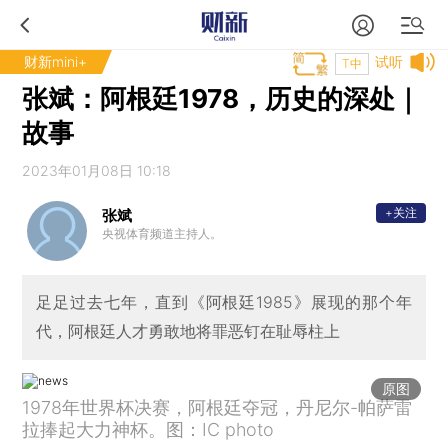
财新mini+
试听
T中
张斌：阿根廷1978，历史的深处｜
故事
2023年01月08日 10:18
+关注
张斌
央视体育频道主持人。
足足过去七年，直到《阿根廷1985》展现的那个年
代，阿根廷人才勇敢地将罪恶钉在耻辱柱上
原图
1978年世界杯决赛，阿根廷夺冠，丹尼尔-帕萨雷
拉捧起大力神杯。图：IC photo