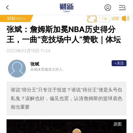
财新mini+
试听
T中
张斌：詹姆斯加冕NBA历史得分
王，一曲“竞技场中人”赞歌｜体坛
2023年02月15日 11:24
+关注
张斌
央视体育频道主持人。
谁说“得分王”只专注于投篮？谁说“得分王”便是头号自
私鬼？误解也好，偏见也罢，认清詹姆斯的篮球底色
相当重要
原图