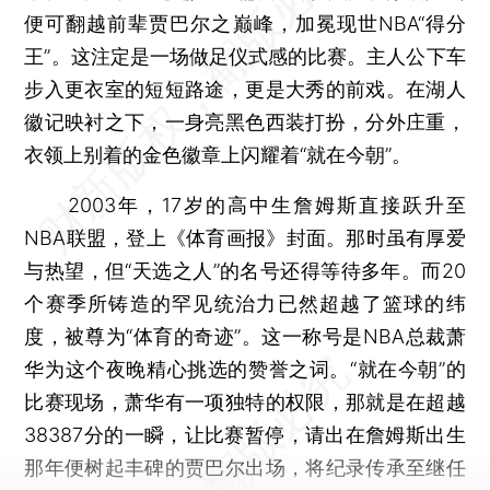
便可翻越前辈贾巴尔之巅峰，加冕现世NBA“得分
王”。这注定是一场做足仪式感的比赛。主人公下车
步入更衣室的短短路途，更是大秀的前戏。在湖人
徽记映衬之下，一身亮黑色西装打扮，分外庄重，
衣领上别着的金色徽章上闪耀着“就在今朝”。
2003年，17岁的高中生詹姆斯直接跃升至
NBA联盟，登上《体育画报》封面。那时虽有厚爱
与热望，但“天选之人”的名号还得等待多年。而20
个赛季所铸造的罕见统治力已然超越了篮球的纬
度，被尊为“体育的奇迹”。这一称号是NBA总裁萧
华为这个夜晚精心挑选的赞誉之词。“就在今朝”的
比赛现场，萧华有一项独特的权限，那就是在超越
38387分的一瞬，让比赛暂停，请出在詹姆斯出生
那年便树起丰碑的贾巴尔出场，将纪录传承至继任