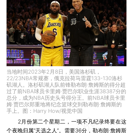
当地时间2023年2月8日，美国洛杉矶，
22/23NBA常规赛，俄克拉荷马雷霆133-130洛杉
矶湖人。洛杉矶湖人队前锋勒布朗·詹姆斯的得分超
过了前NBA球员卡里姆·贾巴尔职业生涯38387分的
总分，成为NBA历史头号得分王。前NBA球员卡里
姆·贾巴尔郑重地将纪念篮球交到勒布朗·詹姆斯的
手上。图：Harry How/视觉中国
2月份第二个星期二，一项不凡纪录终要在这
个夜晚归属“天选之人”。需要36分，勒布朗·詹姆斯