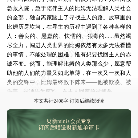
急救入院，急于陪伴主人的比姆无法理解人类社会
的全部，独自离家踏上了寻找主人的路。故事里的
比姆历尽坎坷，在寻主的历程中遇到了各种各样的
人：善良的、愚蠢的、怯懦的、狠毒的……虽然竭
尽全力，闯进人类世界的比姆依然有太多无法看懂
的事情，不能处理的困难，惟有想要找回主人的赤
诚不变。然而，能理解比姆的人类那么少，愿意帮
助他的人们的力量又如此单薄，在一次又一次和人
类的交锋中，比姆最终败下阵来——他被欺凌、被
伤害、被诬告为疯狗，在主人回家前被捕杀……
本文共计2408字 订阅后继续阅读
财新mini+会员专享
订阅后赠送财新通单篇卡