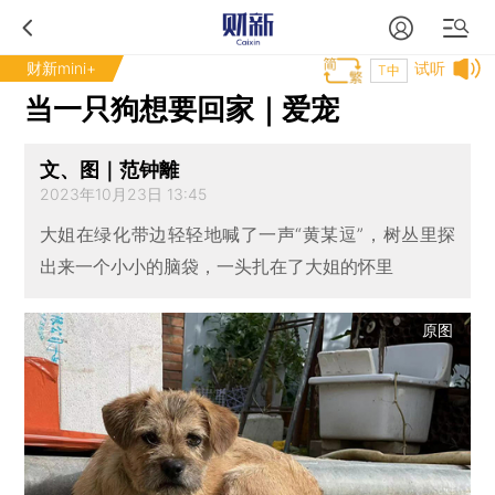
财新mini+
试听
T中
当一只狗想要回家｜爱宠
文、图｜范钟離
2023年10月23日 13:45
大姐在绿化带边轻轻地喊了一声“黄某逗”，树丛里探
出来一个小小的脑袋，一头扎在了大姐的怀里
原图