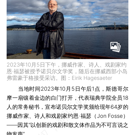
2023年10月5日下午，挪威作家、诗人、戏剧家约
恩·福瑟被授予诺贝尔文学奖，随后在挪威西部小岛
弗雷豪于格接受采访。图：Eirik Hagesaeter
当地时间2023年10月5日午后1点，斯德哥尔
摩一扇镶着金边的白门打开，代表瑞典学院全员18
人的常务秘书，宣布诺贝尔文学奖颁给现年64岁的
挪威作家、诗人和戏剧家约恩·福瑟（Jon Fosse）
——因其“以创新的戏剧和散文体作品为不可言说之
物发声”。