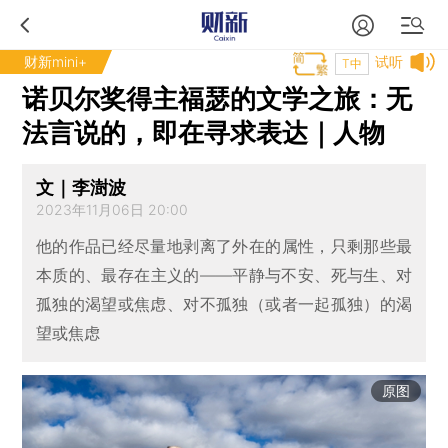
财新mini+
试听
T中
诺贝尔奖得主福瑟的文学之旅：无
法言说的，即在寻求表达｜人物
文｜李澍波
2023年11月06日 20:00
他的作品已经尽量地剥离了外在的属性，只剩那些最
本质的、最存在主义的——平静与不安、死与生、对
孤独的渴望或焦虑、对不孤独（或者一起孤独）的渴
望或焦虑
原图