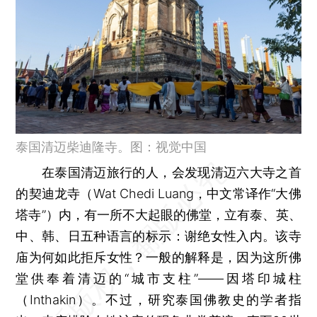
泰国清迈柴迪隆寺。图：视觉中国
在泰国清迈旅行的人，会发现清迈六大寺之首
的契迪龙寺（Wat Chedi Luang，中文常译作“大佛
塔寺”）内，有一所不大起眼的佛堂，立有泰、英、
中、韩、日五种语言的标示：谢绝女性入内。该寺
庙为何如此拒斥女性？一般的解释是，因为这所佛
堂供奉着清迈的“城市支柱”——因塔印城柱
（Inthakin）。不过，研究泰国佛教史的学者指