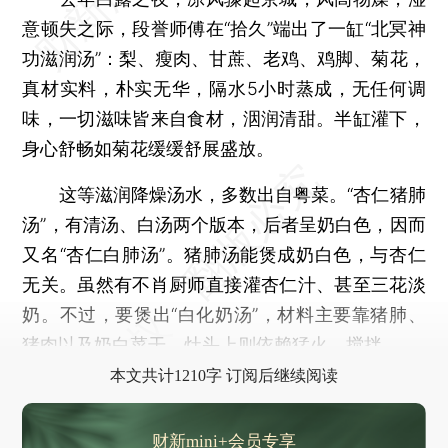
意顿失之际，段誉师傅在“拾久”端出了一缸“北冥神
功滋润汤”：梨、瘦肉、甘蔗、老鸡、鸡脚、菊花，
真材实料，朴实无华，隔水5小时蒸成，无任何调
味，一切滋味皆来自食材，洇润清甜。半缸灌下，
身心舒畅如菊花缓缓舒展盛放。
这等滋润降燥汤水，多数出自粤菜。“杏仁猪肺
汤”，有清汤、白汤两个版本，后者呈奶白色，因而
又名“杏仁白肺汤”。猪肺汤能煲成奶白色，与杏仁
无关。虽然有不肖厨师直接灌杏仁汁、甚至三花淡
奶。不过，要煲出“白化奶汤”，材料主要靠猪肺、
猪肉以及奶白菜干，灶头上则依赖猛火、搅拌。
本文共计1210字 订阅后继续阅读
财新mini+会员专享