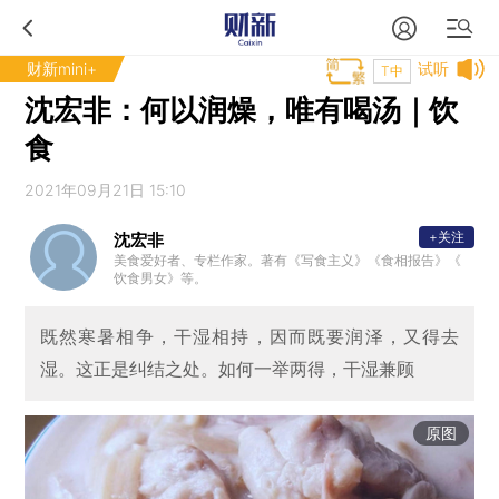
财新mini+
试听
T中
沈宏非：何以润燥，唯有喝汤｜饮
食
2021年09月21日 15:10
+关注
沈宏非
美食爱好者、专栏作家。著有《写食主义》《食相报告》《
饮食男女》等。
既然寒暑相争，干湿相持，因而既要润泽，又得去
湿。这正是纠结之处。如何一举两得，干湿兼顾
原图