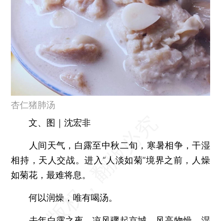
杏仁猪肺汤
文、图｜沈宏非
人间天气，白露至中秋二旬，寒暑相争，干湿
相持，天人交战。进入“人淡如菊”境界之前，人燥
如菊花，最难将息。
何以润燥，唯有喝汤。
去年白露之夜，凉风骤起京城，风高物燥，湿