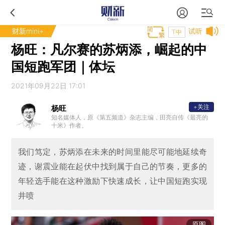
财新mini+
试听
T中
杨旺：凡尔赛的苏炳添，崛起的中
国短跑军团｜体坛
2021年09月22日 17:01
+关注
杨旺
知名媒体人，原《第五频道》杂志主编，田亮自传《最亮的
十米》作者。
我们笃定，苏炳添在未来的时间里能尽可能地延续奇
迹，谢震业能在起伏中找到属于自己的节奏，更多的
年轻选手能在这种激励下快速成长，让中国短跑实现
井喷
原图