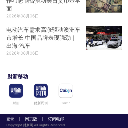
作巧思能否撬动美日货币基本
面
2026年08月06日
电动汽车需求高涨驱动澳洲车
市增长 中国品牌表现强劲｜
出海·汽车
2026年08月06日
财新移动
财新
财新周刊
Caixin
登录
网页版
订阅电邮
|
|
Copyright 财新网 All Rights Reserved