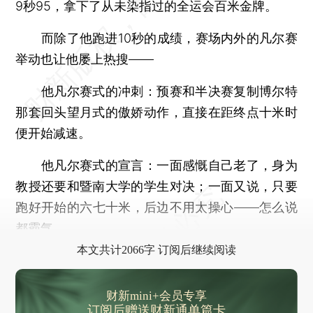
9秒95，拿下了从未染指过的全运会百米金牌。
而除了他跑进10秒的成绩，赛场内外的凡尔赛
举动也让他屡上热搜——
他凡尔赛式的冲刺：
预赛和半决赛复制博尔特
那套回头望月式的傲娇动作，直接在距终点十米时
便开始减速。
他凡尔赛式的宣言：
一面感慨自己老了，身为
教授还要和暨南大学的学生对决；一面又说，只要
跑好开始的六七十米，后边不用太操心——怎么说
都霸气。
本文共计2066字 订阅后继续阅读
财新mini+会员专享
订阅后赠送财新通单篇卡