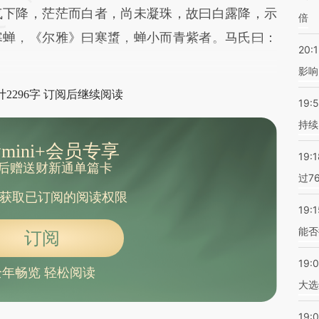
气下降，茫茫而白者，尚未凝珠，故曰白露降，示
倍
寒蝉，《尔雅》曰寒螀，蝉小而青紫者。马氏曰：
20:1
影响
2296字 订阅后继续阅读
19:5
持续
mini+会员专享
19:1
后赠送财新通单篇卡
过7
获取已订阅的阅读权限
19:1
能否
订阅
19:
全年畅览 轻松阅读
大选
19:0