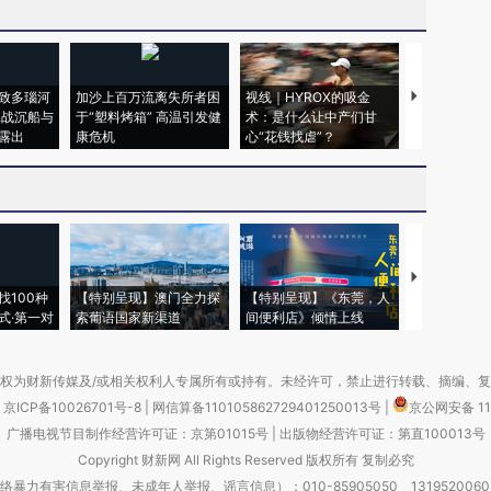
致多瑙河
加沙上百万流离失所者困
视线｜HYROX的吸金
马航飞行员
二战沉船与
于“塑料烤箱” 高温引发健
术：是什么让中产们甘
粒摇头丸 尿
露出
康危机
心“花钱找虐”？
毒品
【推广】走
找100种
【特别呈现】澳门全力探
【特别呈现】《东莞，人
会，让数智科
式·第一对
索葡语国家新渠道
间便利店》倾情上线
业
权为财新传媒及/或相关权利人专属所有或持有。未经许可，禁止进行转载、摘编、
京ICP备10026701号-8
|
网信算备110105862729401250013号
|
京公网安备 11
广播电视节目制作经营许可证：京第01015号
|
出版物经营许可证：第直100013号
Copyright 财新网 All Rights Reserved 版权所有 复制必究
害信息举报、未成年人举报、谣言信息）：010-85905050 13195200605 举报邮