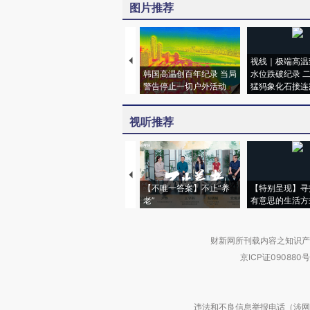
图片推荐
视线｜极端高温
韩国高温创百年纪录 当局
水位跌破纪录 
警告停止一切户外活动
猛犸象化石接连
视听推荐
【不唯一答案】不止“养
【特别呈现】寻
老”
有意思的生活方
财新网所刊载内容之知识产
京ICP证090880号
违法和不良信息举报电话（涉网络暴力有