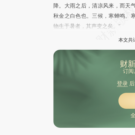
降。大雨之后，清凉风来，而天
秋金之白色也。三候，寒蝉鸣。
物生于暑者，其声变之矣。”
本文共计
财新
订阅
登录
后