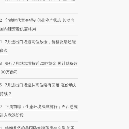
2
宁德时代宜春锂矿仍处停产状态 其动向
国内锂资源供需格局
1
7月进出口增速高位放缓，价格驱动还能
多久
8
央行7月继续增持近20吨黄金 累计储备超
600万盎司
5
7月进出口增速从高位略有回落 涨价动力
持续？
07
下周前瞻：生态环境法典施行；巴西总统
进入竞选阶段
1
特朗普坚称美国防空弹药库存充足 但不