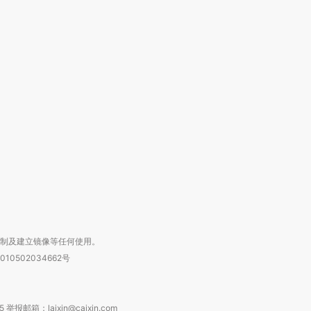
跨国走私7万
视线｜被称为“蟑螂”的印
视线｜“入侵”还是“人道危
检体内含3种
度Z世代 用街头抗争将教
机”？难民潮撕裂西班牙
秘鲁纳斯
育部长拱下台
飞地休达
13人遇难
进第四届链博
【商旅对话】华住集团
技“链”接产
【特别呈现】寻找100种
CFO：不靠规模取胜，华
【特别呈
有意思的生活方式·第三对
住三大增长引擎是什么？
有意思的
复制及建立镜像等任何使用。
010502034662号
箱：laixin@caixin.com