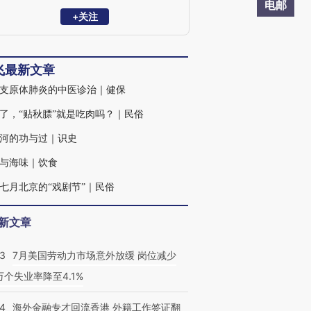
文章，为北京戏曲评论学会副会长。
电邮
+关注
飞最新文章
支原体肺炎的中医诊治｜健保
了，“贴秋膘”就是吃肉吗？｜民俗
河的功与过｜识史
与海味｜饮食
七月北京的“戏剧节”｜民俗
新文章
43
7月美国劳动力市场意外放缓 岗位减少
3万个失业率降至4.1%
14
海外金融专才回流香港 外籍工作签证翻