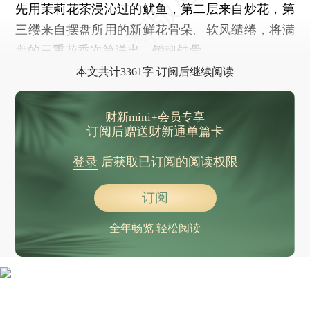
先用茉莉花茶浸沁过的鱿鱼，第二层来自炒花，第
三缕来自摆盘所用的新鲜花骨朵。软风缱绻，将满
盘的三重花香次第送出，销魂蚀骨。
本文共计3361字 订阅后继续阅读
财新mini+会员专享
订阅后赠送财新通单篇卡
登录
后获取已订阅的阅读权限
订阅
全年畅览 轻松阅读