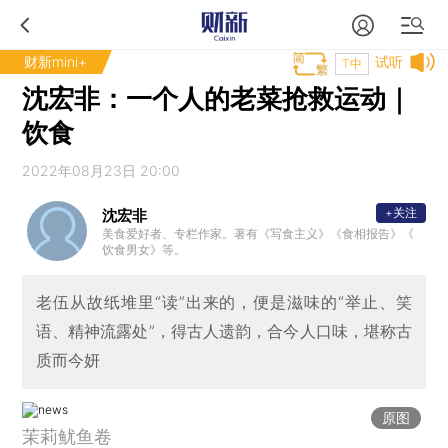
财新mini+
试听
T中
沈宏非：一个人的老菜抢救运动｜
饮食
2022年08月23日 20:00
+关注
沈宏非
美食爱好者、专栏作家。著有《写食主义》《食相报告》《
饮食男女》等。
老伍从故纸堆里“读”出来的，便是滋味的“举止、笑
语、精神流露处”，得古人遗韵，合今人口味，堪称古
质而今妍
原图
茉莉鱿鱼卷