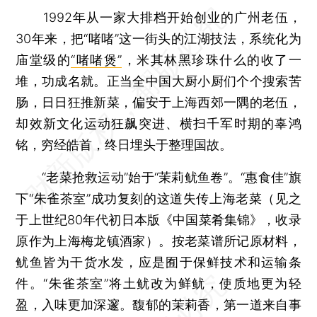
1992年从一家大排档开始创业的广州老伍，
30年来，把“啫啫”这一街头的江湖技法，系统化为
庙堂级的
“啫啫煲”
，米其林黑珍珠什么的收了一
堆，功成名就。正当全中国大厨小厨们个个搜索苦
肠，日日狂推新菜，偏安于上海西郊一隅的老伍，
却效新文化运动狂飙突进、横扫千军时期的辜鸿
铭，穷经皓首，终日埋头于整理国故。
“老菜抢救运动”始于“茉莉鱿鱼卷”。“惠食佳”旗
下“朱雀茶室”成功复刻的这道失传上海老菜（见之
于上世纪80年代初日本版《中国菜肴集锦》，收录
原作为上海梅龙镇酒家）。按老菜谱所记原材料，
鱿鱼皆为干货水发，应是囿于保鲜技术和运输条
件。“朱雀茶室”将土鱿改为鲜鱿，使质地更为轻
盈，入味更加深邃。馥郁的茉莉香，第一道来自事