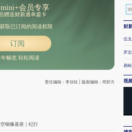
mini+会员专享
后赠送财新通单篇卡
财
获取已订阅的阅读权限
伍戈
订阅
罗志
全年畅览 轻松阅读
易峘
视
责任编辑：李佳钰 | 版面编辑：邓舒方
的空铜像基座｜纪行