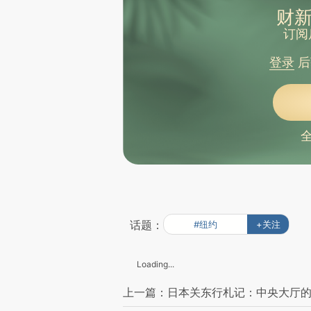
财新
订阅
登录
后
话题：
#纽约
+关注
Loading...
上一篇：日本关东行札记：中央大厅