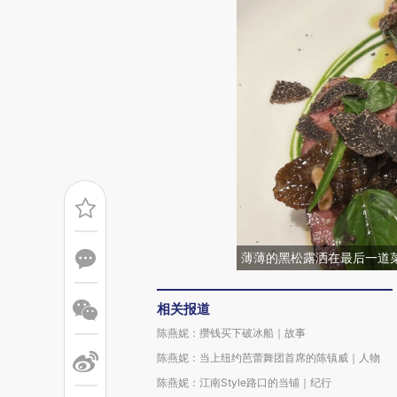
薄薄的黑松露洒在最后一道
相关报道
陈燕妮：攒钱买下破冰船｜故事
陈燕妮：当上纽约芭蕾舞团首席的陈镇威｜人物
陈燕妮：江南Style路口的当铺｜纪行