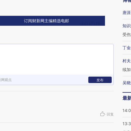
博
唐涯
订阅财新网主编精选电邮
知识
受伤
丁金
村夫
续加
新网观点
发布
吴晓
最
14:
·
回复
13: