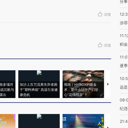
分事
12:
·
回复
涉罪
11:1
积金
·
回复
11:0
逐季
10:
致多瑙河
加沙上百万流离失所者困
视线｜HYROX的吸金
马航飞行员
远是
二战沉船与
于“塑料烤箱” 高温引发健
术：是什么让中产们甘
粒摇头丸 尿
露出
康危机
心“花钱找虐”？
毒品
08:
纪违
21: