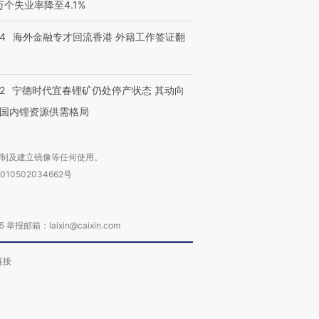
进第四届链博
【商旅对话】华住集团
3万个失业率降至4.1%
技“链”接产
【特别呈现】寻找100种
CFO：不靠规模取胜，华
【特别呈
有意思的生活方式·第三对
住三大增长引擎是什么？
有意思的
14
海外金融专才回流香港 外籍工作签证翻
2
宁德时代宜春锂矿仍处停产状态 其动向
国内锂资源供需格局
复制及建立镜像等任何使用。
010502034662号
箱：laixin@caixin.com
链接