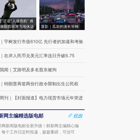
侵”还是“人道危机” 难
撕裂西班牙飞地休达
显影｜瓜农的漫长等待
｜
宇树发行市值610亿 先行者的加速和考验
｜
在岸人民币兑美元汇率连日升破6.75
我闻
｜
艾路明及多名股东被拘
｜
特朗普再签两份行政令限制出生公民权
周刊
｜
【封面报道】电力现货市场元年突进
新网主编精选版电邮
样例
新网新闻版电邮全新升级！财新网主编精心编
，每个工作日定时投递，篇篇重磅，可信可
。