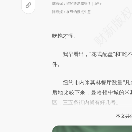
陈燕妮：谁的路易威登？｜纪行
陈燕妮：在纽约做点生意
吃饱才怪。
我早看出，“花式配盘”和“吃不
件。
纽约市内米其林餐厅数量“凡尔
后地比较下来，曼哈顿中城的米
区，三五条街内就有好几号。
本文共计