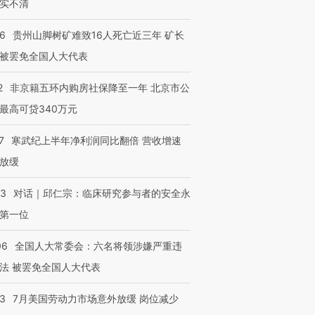
实不清
36
贵州山脚树矿难致16人死亡近三年 矿长
被罢免全国人大代表
2
非京籍五环内购房社保降至一年 北京市公
最高可贷340万元
7
寒武纪上半年净利润同比翻倍 营收增速
放缓
53
对话｜邱仁宗：临床研究参与者的安全永
跨国走私7万
视线｜被称为“蟑螂”的印
视线｜“入侵”还是“人道危
第一位
检体内含3种
度Z世代 用街头抗争将教
机”？难民潮撕裂西班牙
秘鲁纳斯
育部长拱下台
飞地休达
13人遇难
06
全国人大常委会：六名将领涉嫌严重违
法 被罢免全国人大代表
43
7月美国劳动力市场意外放缓 岗位减少