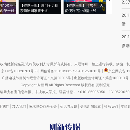
【推广】走
2.
找100种
【特别呈现】澳门全力探
【特别呈现】《东莞，人
会，让数智科
式·第一对
索葡语国家新渠道
间便利店》倾情上线
业
20:
倍
20:1
影响
权为财新传媒及/或相关权利人专属所有或持有。未经许可，禁止进行转载、摘编、
京ICP备10026701号-8
|
网信算备110105862729401250013号
|
京公网安备 11
广播电视节目制作经营许可证：京第01015号
|
出版物经营许可证：第直100013号
Copyright 财新网 All Rights Reserved 版权所有 复制必究
害信息举报、未成年人举报、谣言信息）：010-85905050 13195200605 举报邮
于我们
|
加入我们
|
啄木鸟公益基金会
|
意见与反馈
|
提供新闻线索
|
联系我们
|
友情