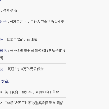
客
：
多看少动
分子
：
AI冲击之下，年轻人与高学历女性更
坤
：
耳闻目睹的几位律师
日记
：
长护险覆盖全国 筹资和服务给予将持
码
波
：
“沉睡”的10万亿元公积金
新文章
09
美日联合干预汇率，为何影响了黄金
32
“90后”农民工讨薪涉刑案发回重审 因部