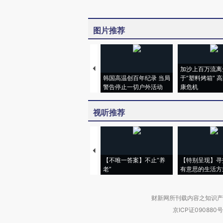
图片推荐
加沙上百万流离
韩国高温创百年纪录 当局
于“塑料烤箱” 
警告停止一切户外活动
康危机
视听推荐
【不唯一答案】不止“养
【特别呈现】寻
老”
有意思的生活方
财新网所刊载内容之知识产
京ICP证090880号