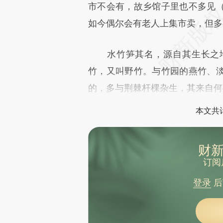
市不会有，故乡馆子里也不多见
如今偶尔会有老人上集市卖，但多
水竹笋其名，源自其生长之地
竹，又叫野竹。与竹园的燕竹、
的，多与荆棘杆棵杂生，其来自何
本文共计
财新
订阅
登录
后