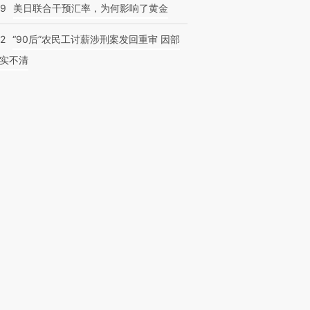
09
美日联合干预汇率，为何影响了黄金
32
“90后”农民工讨薪涉刑案发回重审 因部
实不清