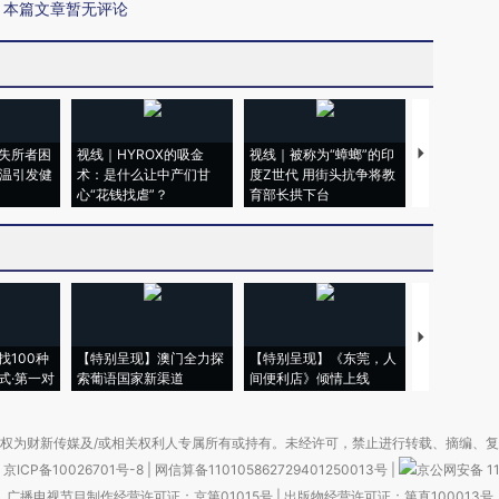
本篇文章暂无评论
失所者困
视线｜HYROX的吸金
视线｜被称为“蟑螂”的印
视线｜“入侵
高温引发健
术：是什么让中产们甘
度Z世代 用街头抗争将教
机”？难民潮
心“花钱找虐”？
育部长拱下台
飞地休达
【推广】走
找100种
【特别呈现】澳门全力探
【特别呈现】《东莞，人
会，让数智科
式·第一对
索葡语国家新渠道
间便利店》倾情上线
业
权为财新传媒及/或相关权利人专属所有或持有。未经许可，禁止进行转载、摘编、
京ICP备10026701号-8
|
网信算备110105862729401250013号
|
京公网安备 11
广播电视节目制作经营许可证：京第01015号
|
出版物经营许可证：第直100013号