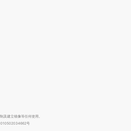
”还是“人道危
湖北宜昌局部短时降雨
哈尔滨遭遇短时极端强降
撕裂西班牙
128毫米 紧急转移近
雨 3小时累计雨量超80毫
秘鲁纳斯
4000人
米
13人遇难
进第四届链博
【商旅对话】华住集团
技“链”接产
【特别呈现】寻找100种
CFO：不靠规模取胜，华
【特别呈
有意思的生活方式·第三对
住三大增长引擎是什么？
有意思的
复制及建立镜像等任何使用。
010502034662号