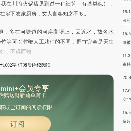
（我在川渝火锅店见到过一种细笋，有些类似），
16:1
在乡下农家厨房，文人食客知之不多。
医药
，多在河塘边的河岸高埂上，因近水，故名水
15:5
淡竹等可以竹鞭人工栽种的不同，野竹完全是天生
确被
处，不得而知。
11:3
束持
1602字 订阅后继续阅读
20:
mini+会员专享
17:
后赠送财新通单篇卡
空”
获取已订阅的阅读权限
15:
资超
订阅