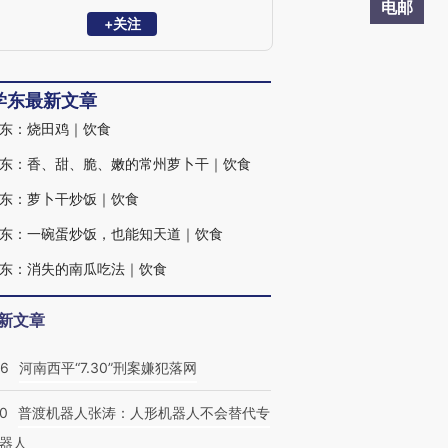
·故乡风物长》《老朱煮酒》《愿孩子过好
电邮
你的世界》等书。
+关注
学东最新文章
东：烧田鸡｜饮食
东：香、甜、脆、嫩的常州萝卜干｜饮食
东：萝卜干炒饭｜饮食
东：一碗蛋炒饭，也能知天道｜饮食
东：消失的南瓜吃法｜饮食
新文章
26
河南西平“7.30”刑案嫌犯落网
00
普渡机器人张涛：人形机器人不会替代专
器人