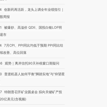
4
创新药再活跃，龙头上调全年业绩指引｜
股周报
1
被爆炒、高溢价 QDII、国投白银LOF明
退市
4
7月CPI、PPI同比均低于预期 PPI同比结
续改善、高位回落
46
观势｜离岸信托90天补税窗口期疑问
00
普渡机器人如何平衡“脚踏实地”与“仰望星
？
57
特朗普召开矿业圆桌会 拟向关键矿产投
20亿美元(含视频)