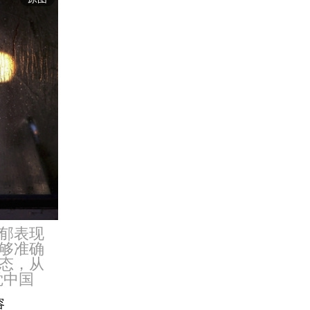
郁表现
够准确
态，从
觉中国
容